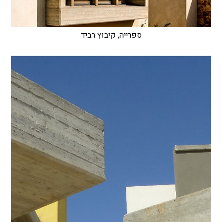
ספרייה, קיבוץ רביד