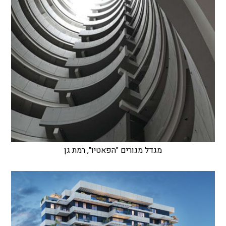
מגדל מגורים "הפאטיו", רמת גן