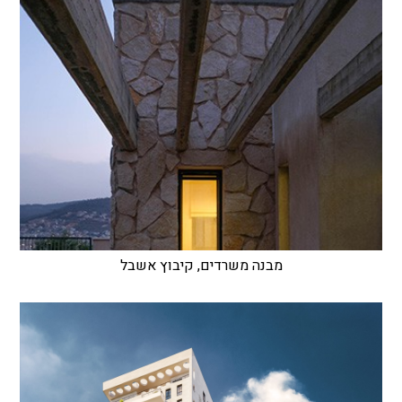
מבנה משרדים, קיבוץ אשבל