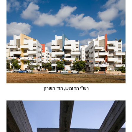
רש"י החומש, הוד השרון