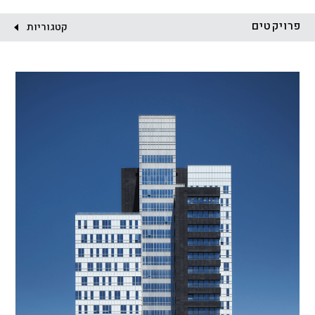
לקוח:
פרויקטים
קטגוריות
הכל
התחדשות עירונית
מגדלים
מגורים
מסחר ומשרדים
ציבורי