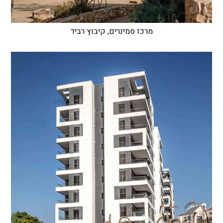
מרכז סמינרים, קיבוץ רביד