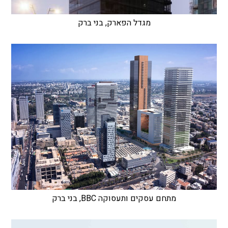
מגדל הפארק, בני ברק
מתחם עסקים ותעסוקה BBC, בני ברק