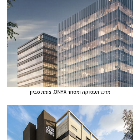
מרכז תעסוקה ומסחר ONYX, צומת סביון