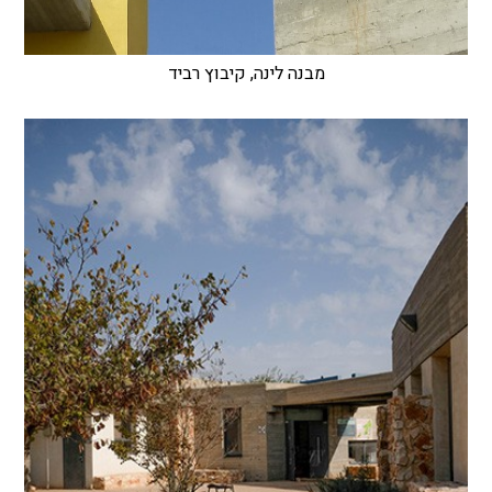
מבנה לינה, קיבוץ רביד