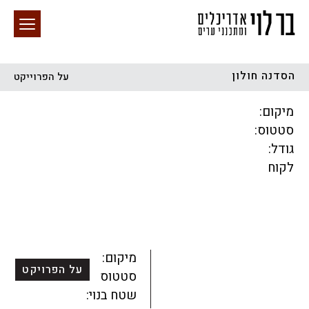
הסדנה חולון
על הפרוייקט
חיפוש באתר
מיקום:
סטטוס:
גודל:
לקוח
הכל
התחדשות עירונית
מגדלים
מגורים
מסחר ומשרדים
ציבורי
קהילתי
תכנון עירוני
לפי מיקום
מיקום:
על הפרויקט
סטטוס:
שטח בנוי: