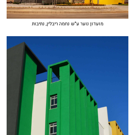
מועדון נוער ע"ש נחמה ריבלין, נתיבות