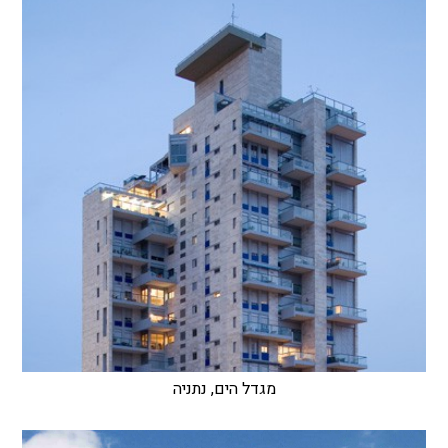
מגדל הים, נתניה