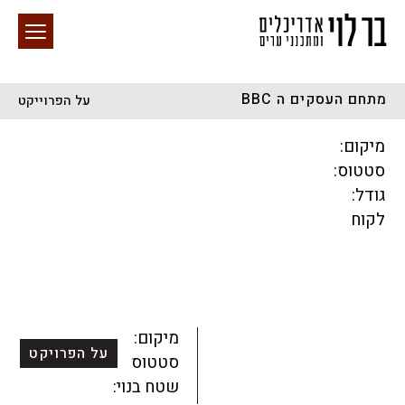
מתחם העסקים ה BBC
על הפרוייקט
חיפוש באתר
מיקום:
סטטוס:
גודל:
לקוח
הכל
התחדשות עירונית
מגדלים
מגורים
מסחר ומשרדים
ציבורי
קהילתי
תכנון עירוני
לפי מיקום
מיקום:
על הפרויקט
סטטוס:
שטח בנוי: