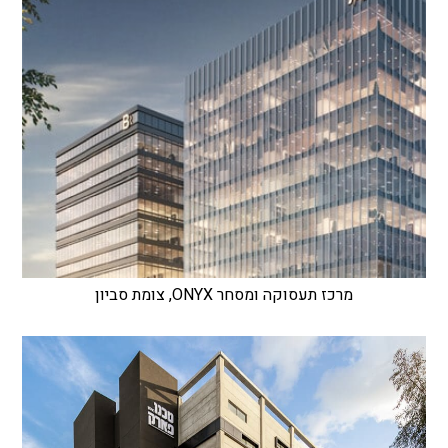
מרכז תעסוקה ומסחר ONYX, צומת סביון