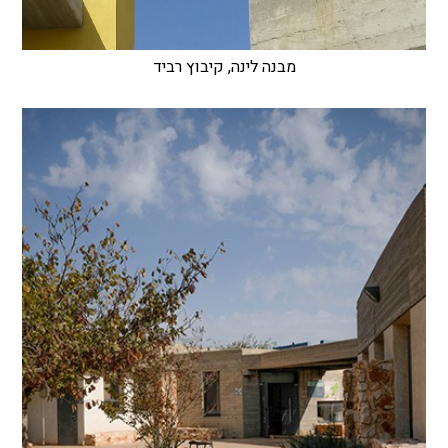
מבנה לינה, קיבוץ רביד