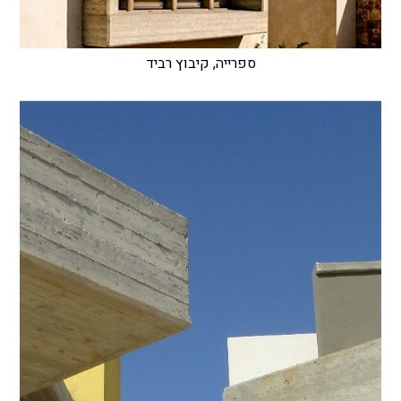
ספרייה, קיבוץ רביד