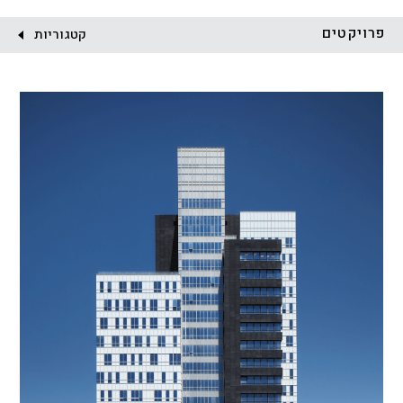
לקוח:
פרויקטים
קטגוריות
הכל
התחדשות עירונית
מגדלים
מגורים
מסחר ומשרדים
ציבורי