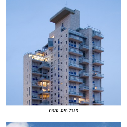
מגדל הים, נתניה