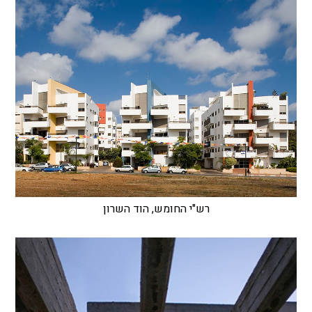
רש"י החומש, הוד השרון