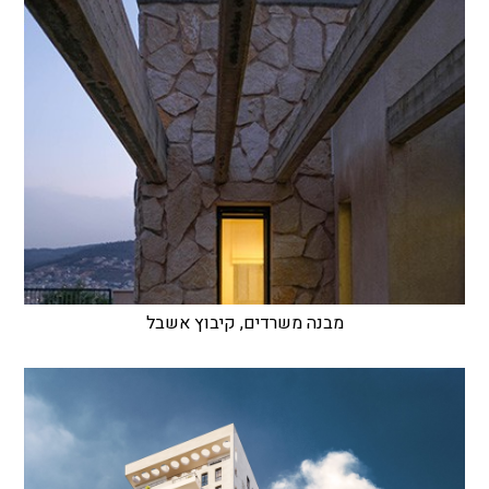
מבנה משרדים, קיבוץ אשבל