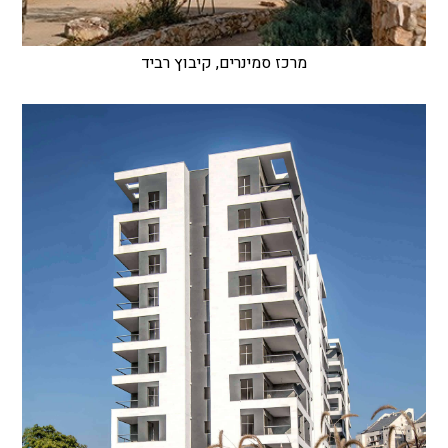
מרכז סמינרים, קיבוץ רביד