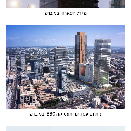
מגדל הפארק, בני ברק
מתחם עסקים ותעסוקה BBC, בני ברק