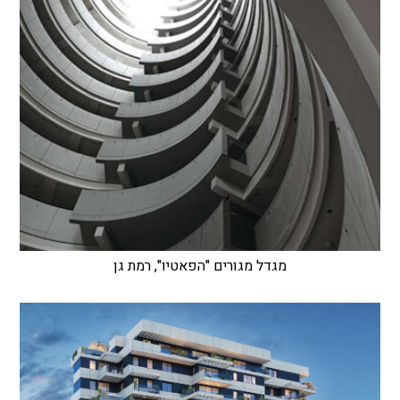
מגדל מגורים "הפאטיו", רמת גן