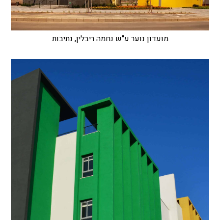
מועדון נוער ע"ש נחמה ריבלין, נתיבות