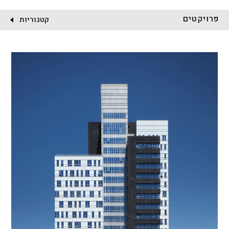
לקוח:
פרויקטים
קטגוריות
הכל
התחדשות עירונית
מגדלים
מגורים
מסחר ומשרדים
ציבורי