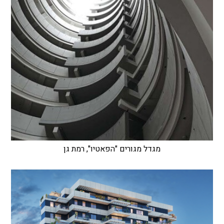
מגדל מגורים "הפאטיו", רמת גן