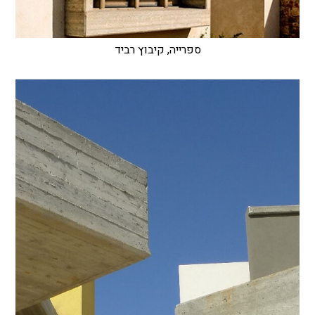
ספרייה, קיבוץ רביד