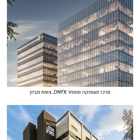
מרכז תעסוקה ומסחר ONYX, צומת סביון