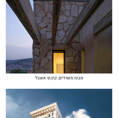
מבנה משרדים, קיבוץ אשבל