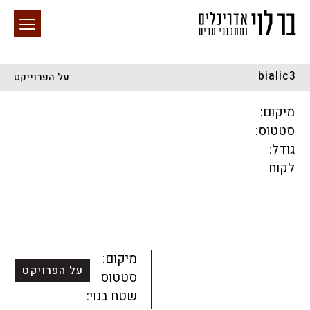
bialic3
על הפרוייקט
חיפוש באתר
מיקום:
סטטוס:
גודל:
לקוח
הכל
התחדשות עירונית
מגדלים
מגורים
מסחר ומשרדים
ציבורי
קהילתי
תכנון עירוני
לפי מיקום
מיקום:
על הפרויקט
סטטוס:
שטח בנוי: