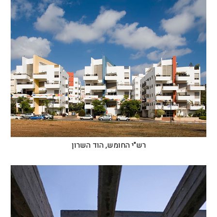
רש"י החומש, הוד השרון