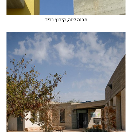
מבנה לינה, קיבוץ רביד