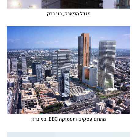
מגדל הפארק, בני ברק
מתחם עסקים ותעסוקה BBC, בני ברק