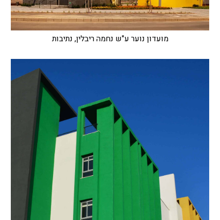
מועדון נוער ע"ש נחמה ריבלין, נתיבות