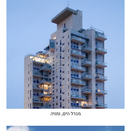
מגדל הים, נתניה