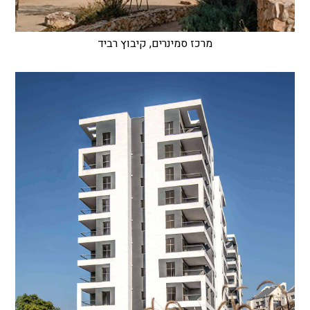
מרכז סמינרים, קיבוץ רביד