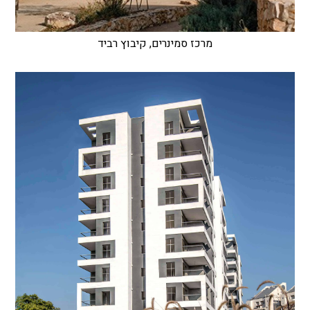
מרכז סמינרים, קיבוץ רביד