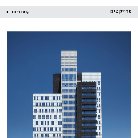
לקוח:
פרויקטים
קטגוריות
הכל
התחדשות עירונית
מגדלים
מגורים
מסחר ומשרדים
ציבורי