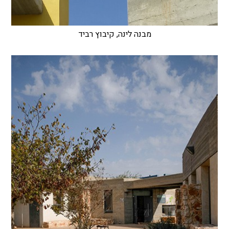
מבנה לינה, קיבוץ רביד