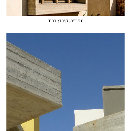
ספרייה, קיבוץ רביד