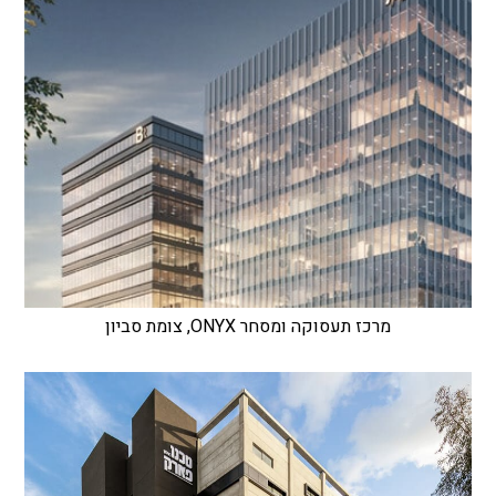
מרכז תעסוקה ומסחר ONYX, צומת סביון