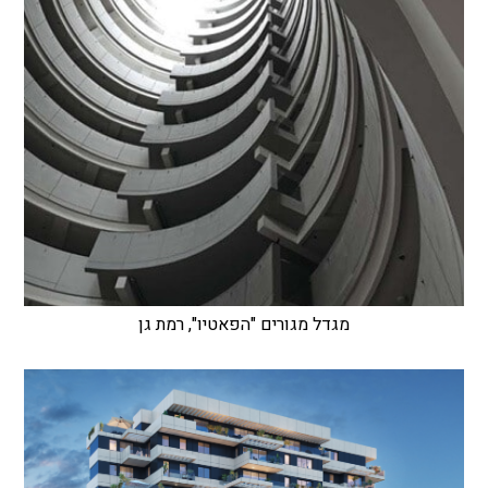
מגדל מגורים "הפאטיו", רמת גן