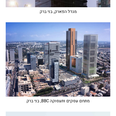
מגדל הפארק, בני ברק
מתחם עסקים ותעסוקה BBC, בני ברק