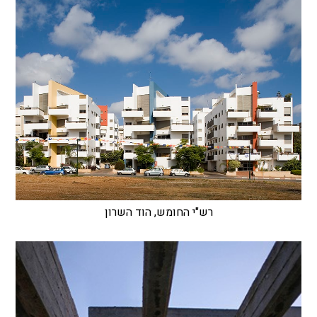
רש"י החומש, הוד השרון