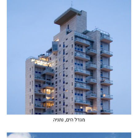
מגדל הים, נתניה