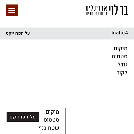
bialic4
על הפרוייקט
חיפוש באתר
מיקום:
סטטוס:
גודל:
לקוח
הכל
התחדשות עירונית
מגדלים
מגורים
מסחר ומשרדים
ציבורי
קהילתי
תכנון עירוני
לפי מיקום
מיקום:
על הפרויקט
סטטוס:
שטח בנוי: