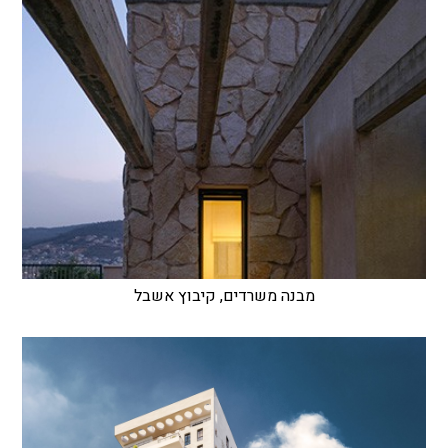
מבנה משרדים, קיבוץ אשבל