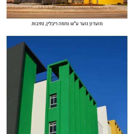
מועדון נוער ע"ש נחמה ריבלין, נתיבות