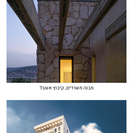
מבנה משרדים, קיבוץ אשבל