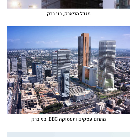
מגדל הפארק, בני ברק
מתחם עסקים ותעסוקה BBC, בני ברק