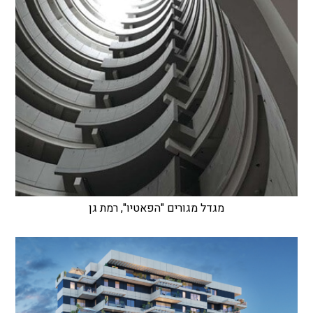
מגדל מגורים "הפאטיו", רמת גן