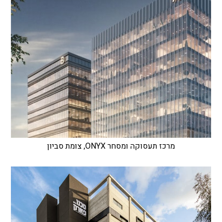
מרכז תעסוקה ומסחר ONYX, צומת סביון