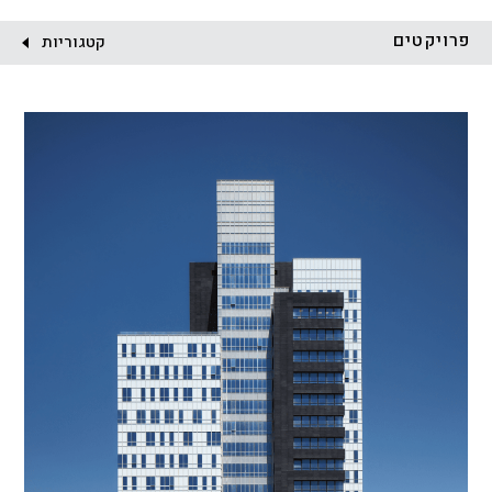
לקוח:
פרויקטים
קטגוריות
הכל
התחדשות עירונית
מגדלים
מגורים
מסחר ומשרדים
ציבורי