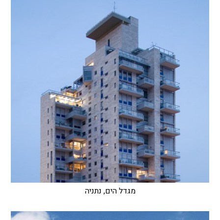
מגדל הים, נתניה