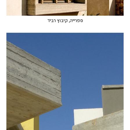
ספרייה, קיבוץ רביד