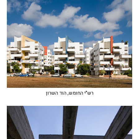
רש"י החומש, הוד השרון