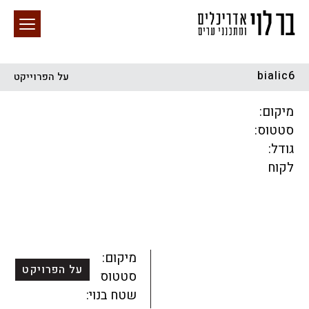
bialic6
על הפרוייקט
חיפוש באתר
מיקום:
סטטוס:
גודל:
לקוח
הכל
התחדשות עירונית
מגדלים
מגורים
מסחר ומשרדים
ציבורי
קהילתי
תכנון עירוני
לפי מיקום
מיקום:
על הפרויקט
סטטוס:
שטח בנוי: