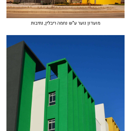
מועדון נוער ע"ש נחמה ריבלין, נתיבות