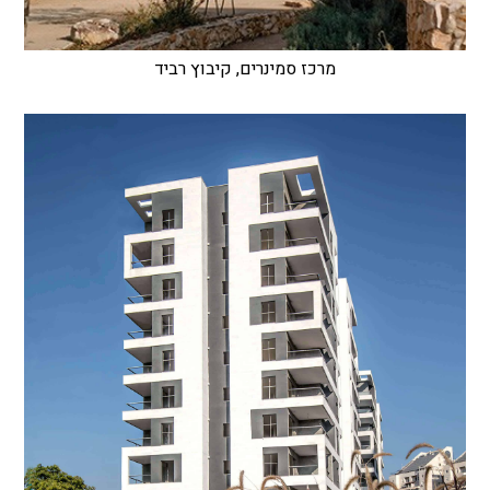
מרכז סמינרים, קיבוץ רביד