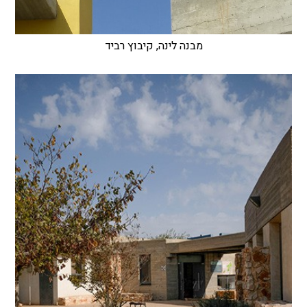
מבנה לינה, קיבוץ רביד