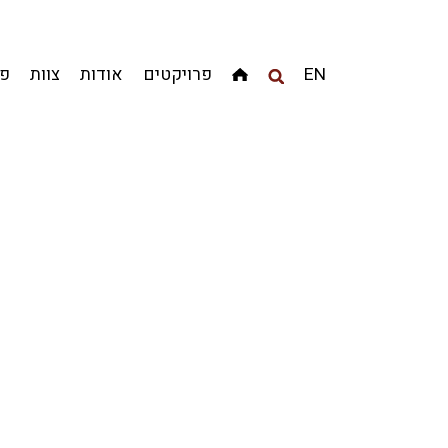
מגדלים
מגורים
מסחר ומשרדים
ציבורי
קהילתי
EN
פרויקטים
אודות
צוות
פר