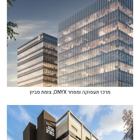
מרכז תעסוקה ומסחר ONYX, צומת סביון