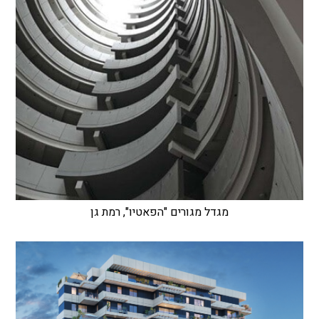
מגדל מגורים "הפאטיו", רמת גן