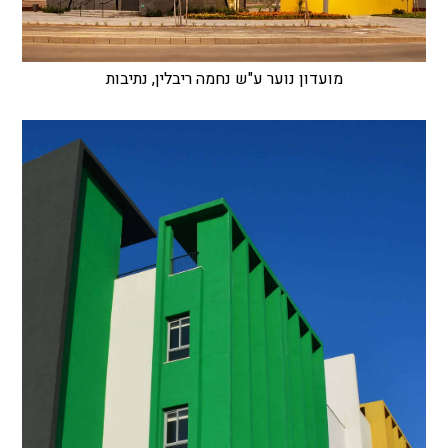
מועדון נוער ע"ש נחמה ריבלין, נתיבות