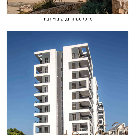
מרכז סמינרים, קיבוץ רביד