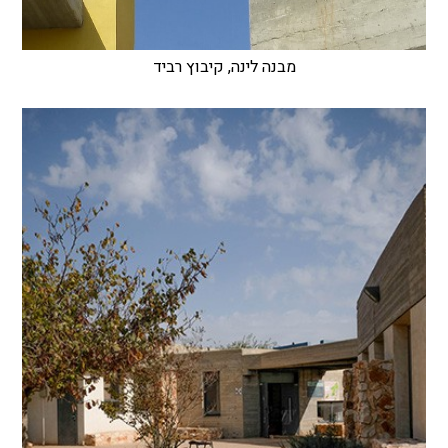
מבנה לינה, קיבוץ רביד