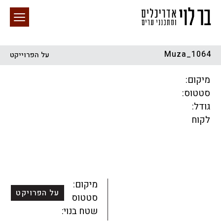
Muza_1064
על הפרוייקט
חיפוש באתר
מיקום:
סטטוס:
גודל:
לקוח
הכל
התחדשות עירונית
מגדלים
מגורים
מסחר ומשרדים
ציבורי
קהילתי
תכנון עירוני
לפי מיקום
מיקום:
על הפרויקט
סטטוס:
שטח בנוי: