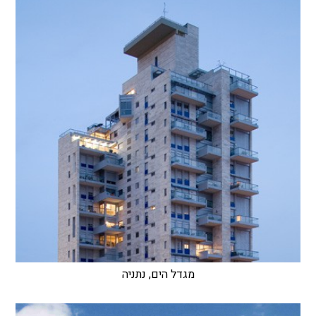
מגדל הים, נתניה