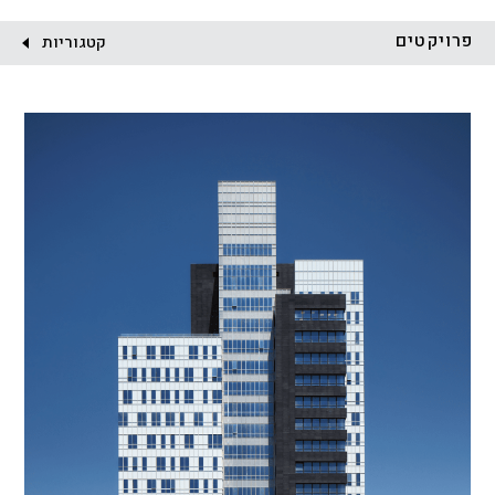
לקוח:
פרויקטים
קטגוריות
הכל
התחדשות עירונית
מגדלים
מגורים
מסחר ומשרדים
ציבורי