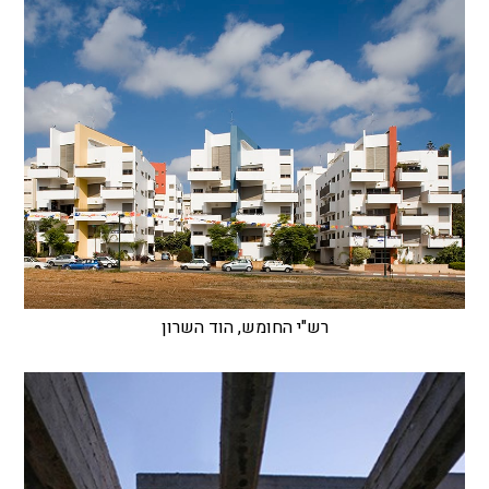
רש"י החומש, הוד השרון