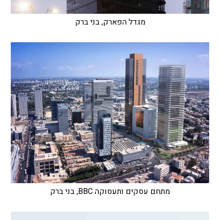
מגדל הפארק, בני ברק
מתחם עסקים ותעסוקה BBC, בני ברק