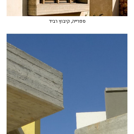
ספרייה, קיבוץ רביד