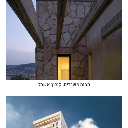
מבנה משרדים, קיבוץ אשבל