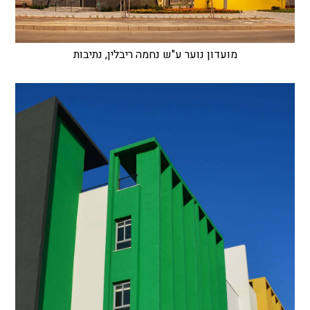
מועדון נוער ע"ש נחמה ריבלין, נתיבות