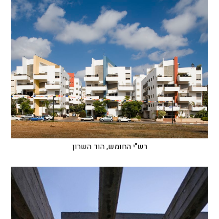
רש"י החומש, הוד השרון