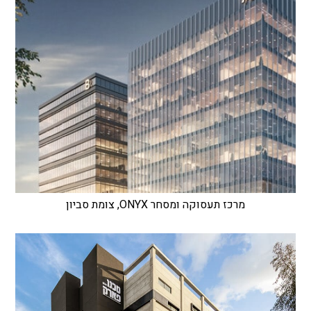
מרכז תעסוקה ומסחר ONYX, צומת סביון