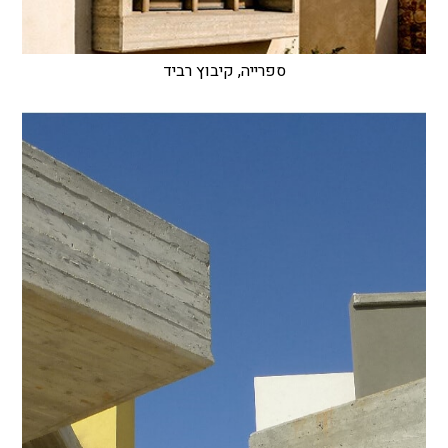
ספרייה, קיבוץ רביד