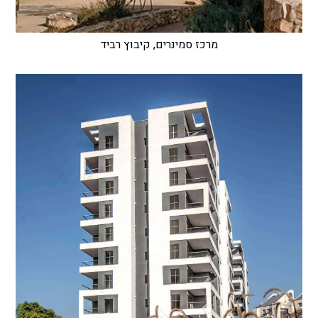
מרכז סמינרים, קיבוץ רביד