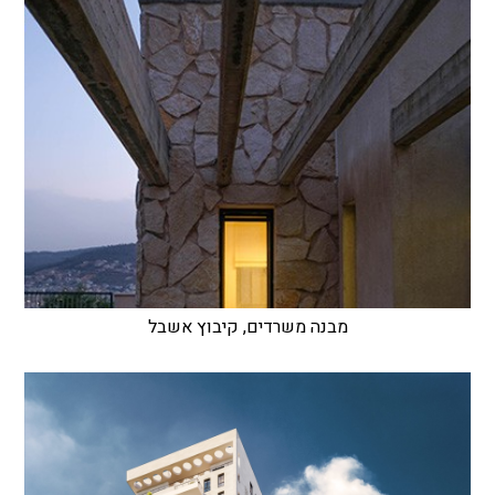
מבנה משרדים, קיבוץ אשבל