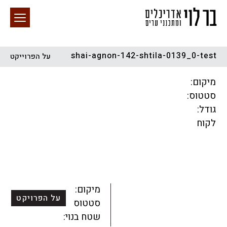
shai-agnon-142-shtila-0139_0-test
על הפרוייקט
חיפוש באתר
מיקום:
סטטוס:
גודל:
לקוח
הכל
התחדשות עירונית
מגדלים
מגורים
מסחר ומשרדים
ציבורי
קהילתי
תכנון עירוני
לפי מיקום
מיקום:
על הפרויקט
סטטוס:
שטח בנוי: