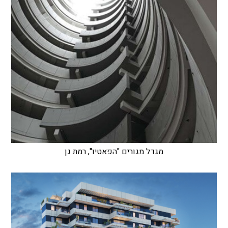
מגדל מגורים "הפאטיו", רמת גן