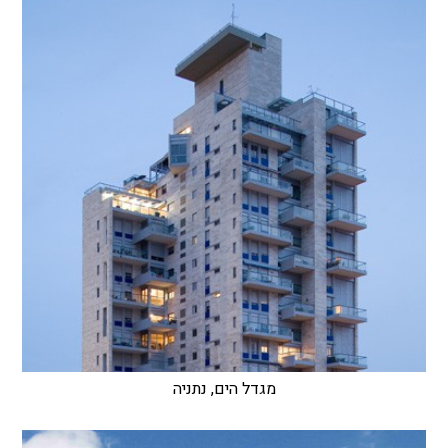
מגדל הים, נתניה