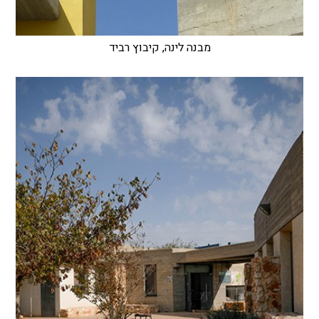
מבנה לינה, קיבוץ רביד