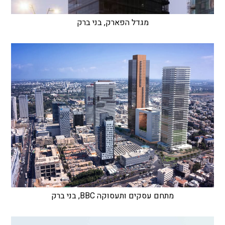
מגדל הפארק, בני ברק
מתחם עסקים ותעסוקה BBC, בני ברק