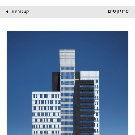
לקוח:
פרויקטים
קטגוריות
הכל
התחדשות עירונית
מגדלים
מגורים
מסחר ומשרדים
ציבורי