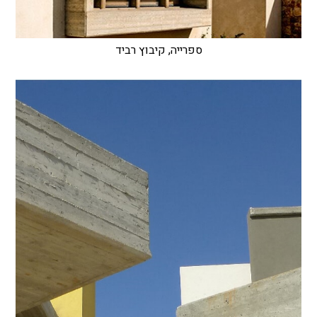
ספרייה, קיבוץ רביד