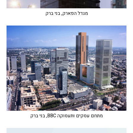
מגדל הפארק, בני ברק
מתחם עסקים ותעסוקה BBC, בני ברק