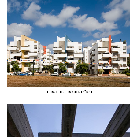
רש"י החומש, הוד השרון