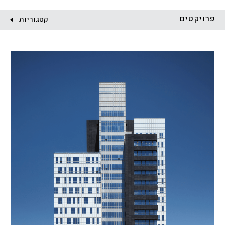
לקוח:
פרויקטים
קטגוריות
הכל
התחדשות עירונית
מגדלים
מגורים
מסחר ומשרדים
ציבורי