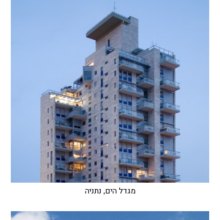
מגדל הים, נתניה