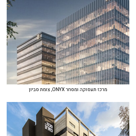
מרכז תעסוקה ומסחר ONYX, צומת סביון