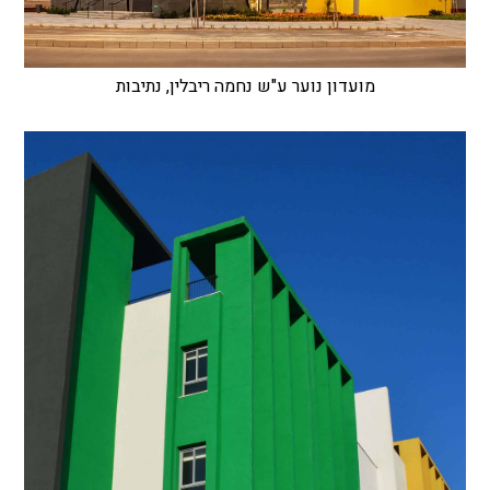
מועדון נוער ע"ש נחמה ריבלין, נתיבות