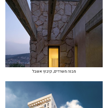
מבנה משרדים, קיבוץ אשבל