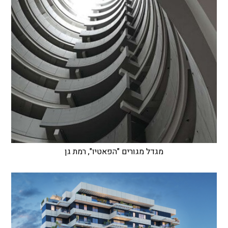
מגדל מגורים "הפאטיו", רמת גן