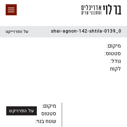
shai-agnon-142-shtila-0139_0
על הפרוייקט
חיפוש באתר
מיקום:
סטטוס:
גודל:
לקוח
הכל
התחדשות עירונית
מגדלים
מגורים
מסחר ומשרדים
ציבורי
קהילתי
תכנון עירוני
לפי מיקום
מיקום:
על הפרויקט
סטטוס:
שטח בנוי: