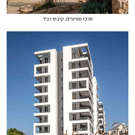
מרכז סמינרים, קיבוץ רביד