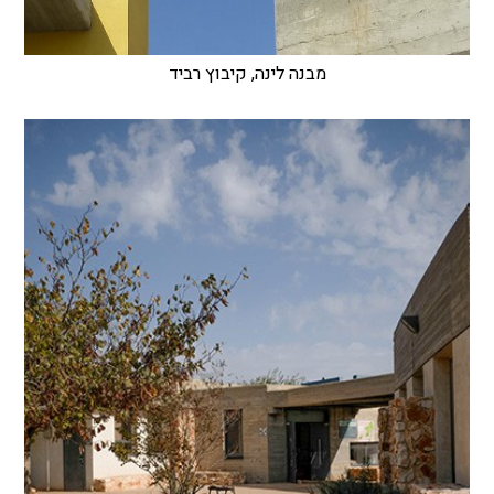
מבנה לינה, קיבוץ רביד