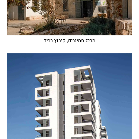
מרכז סמינרים, קיבוץ רביד