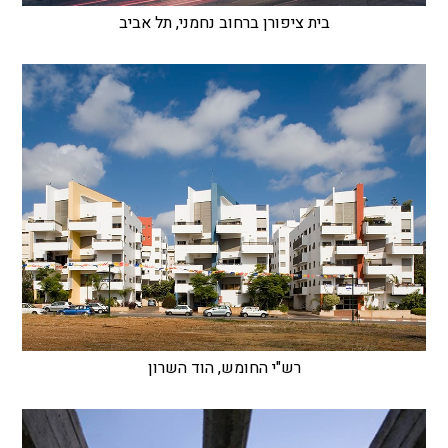
בית ציפורן ברחוב נחמני, תל אביב
רש"י החומש, הוד השרון