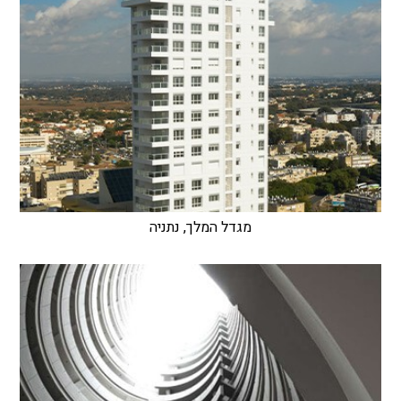
מגדל המלך, נתניה