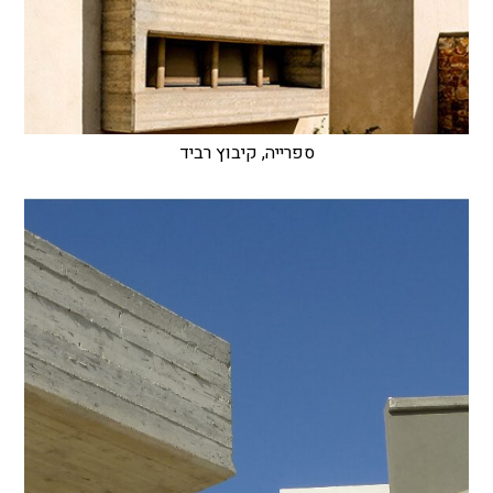
ספרייה, קיבוץ רביד