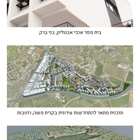
בית ספר אנכי אבטליון, בני ברק
תוכנית מתאר להתחדשות עירונית בקרית משה, רחובות