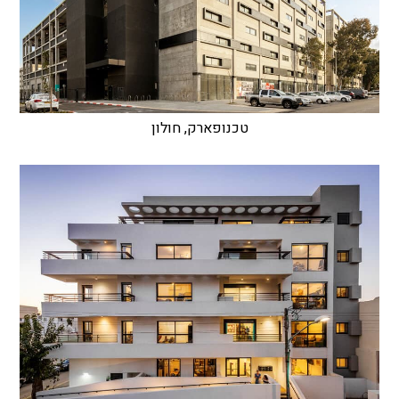
טכנופארק, חולון