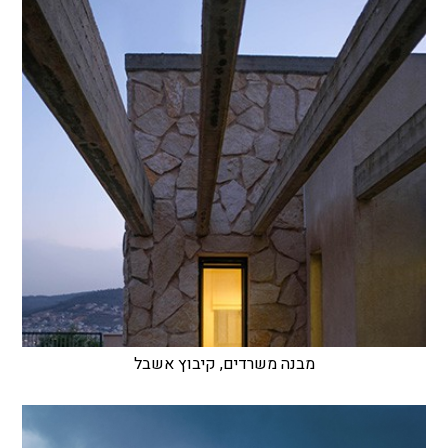
מבנה משרדים, קיבוץ אשבל