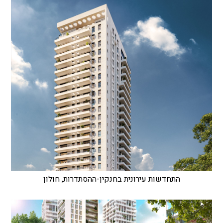
התחדשות עירונית בחנקין-ההסתדרות, חולון