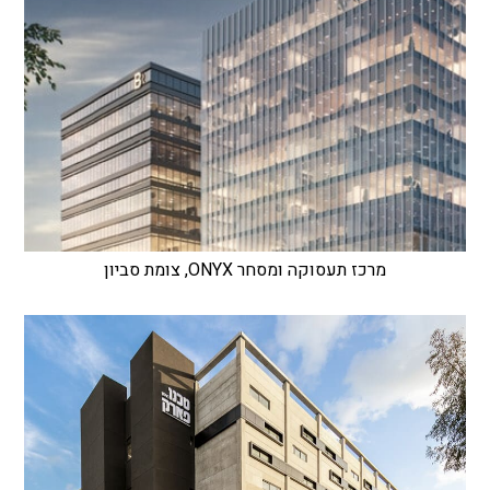
מרכז תעסוקה ומסחר ONYX, צומת סביון