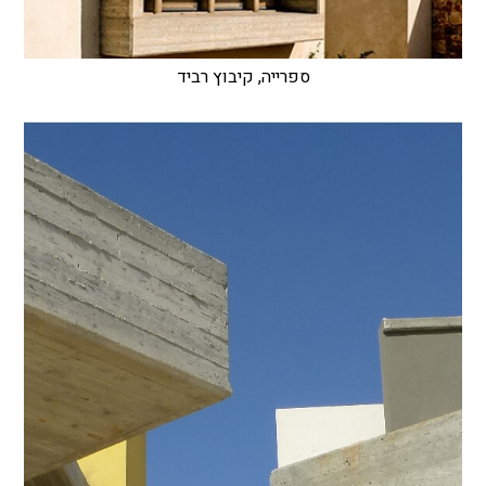
ספרייה, קיבוץ רביד