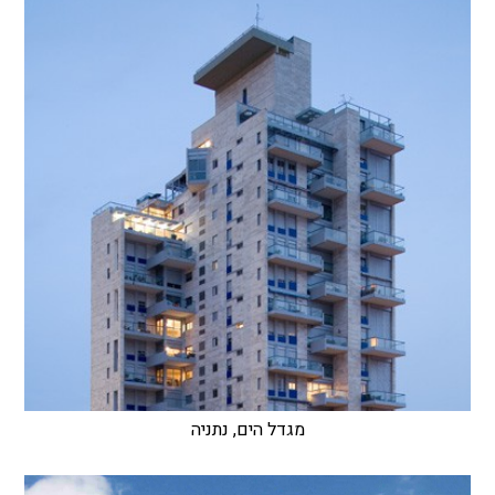
מגדל הים, נתניה