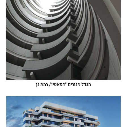
מגדל מגורים "הפאטיו", רמת גן