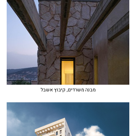
מבנה משרדים, קיבוץ אשבל