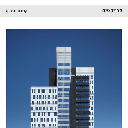
לקוח:
פרויקטים
קטגוריות
הכל
התחדשות עירונית
מגדלים
מגורים
מסחר ומשרדים
ציבורי