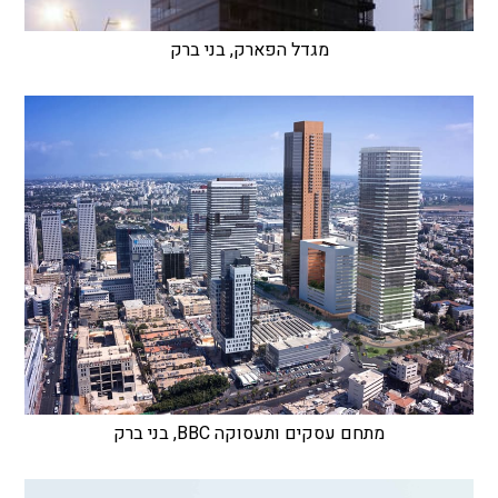
מגדל הפארק, בני ברק
מתחם עסקים ותעסוקה BBC, בני ברק