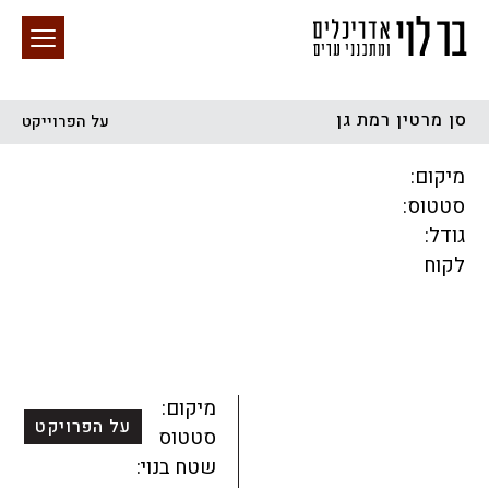
סן מרטין רמת גן
על הפרוייקט
חיפוש באתר
מיקום:
סטטוס:
גודל:
לקוח
הכל
התחדשות עירונית
מגדלים
מגורים
מסחר ומשרדים
ציבורי
קהילתי
תכנון עירוני
לפי מיקום
מיקום:
על הפרויקט
סטטוס:
שטח בנוי: