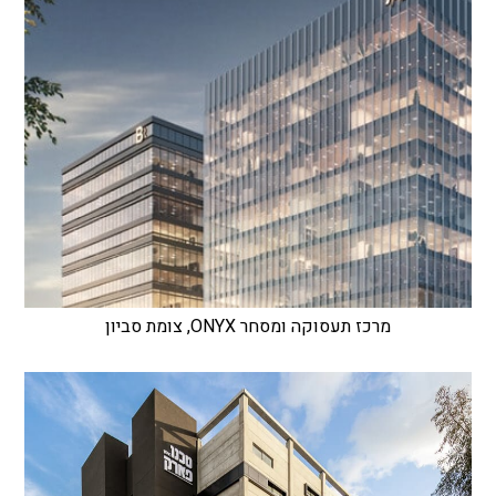
מרכז תעסוקה ומסחר ONYX, צומת סביון