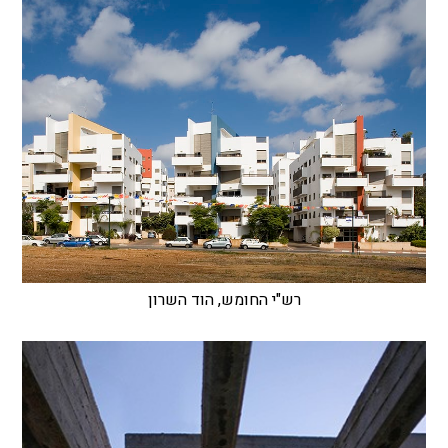
רש"י החומש, הוד השרון