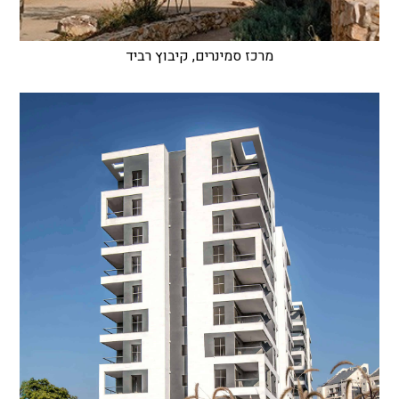
מרכז סמינרים, קיבוץ רביד