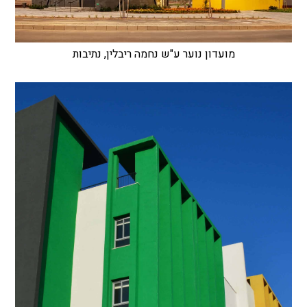
מועדון נוער ע"ש נחמה ריבלין, נתיבות