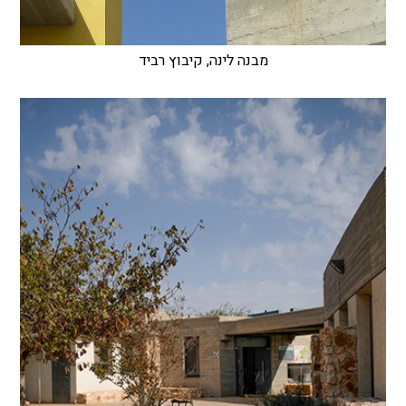
מבנה לינה, קיבוץ רביד