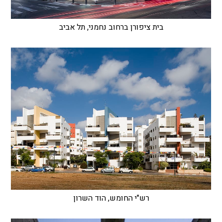
בית ציפורן ברחוב נחמני, תל אביב
רש"י החומש, הוד השרון