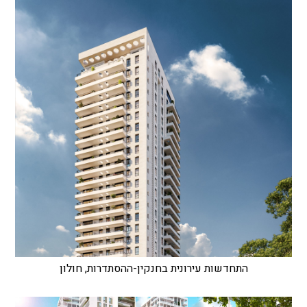
התחדשות עירונית בחנקין-ההסתדרות, חולון