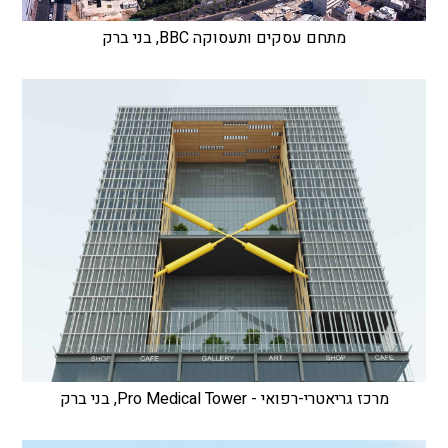
מתחם עסקים ותעסוקה BBC, בני ברק
מרכז גריאטרי-רפואי - Pro Medical Tower, בני ברק