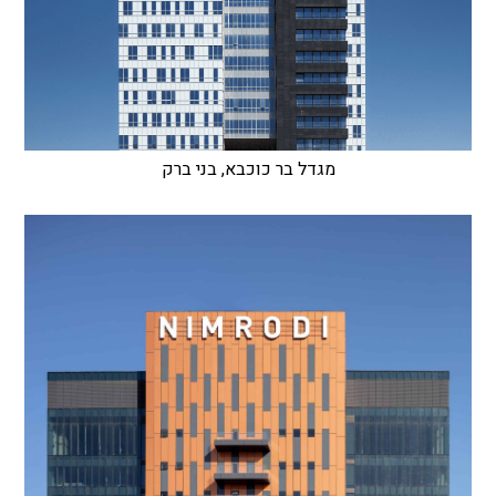
מגדל בר כוכבא, בני ברק