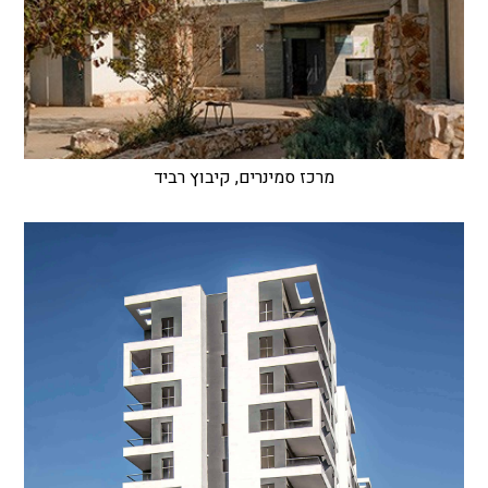
מרכז סמינרים, קיבוץ רביד