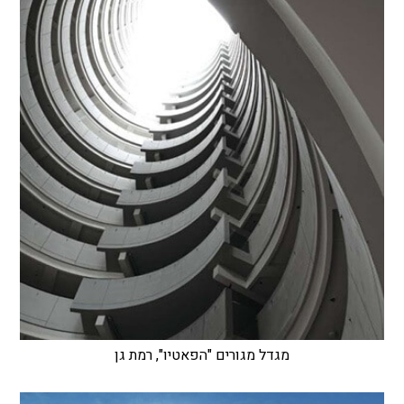
מגדל מגורים "הפאטיו", רמת גן