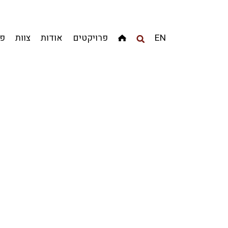
מגדלים
מגורים
מסחר ומשרדים
ציבורי
קהילתי
EN
פרויקטים
אודות
צוות
פר