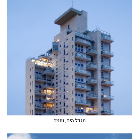
מגדל הים, נתניה