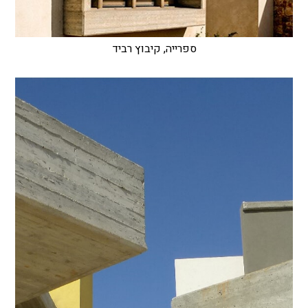
ספרייה, קיבוץ רביד