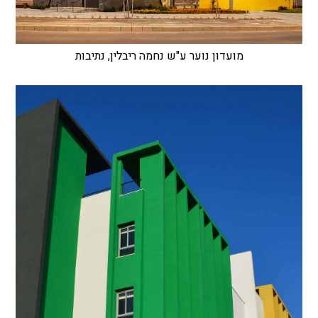
מועדון נוער ע"ש נחמה ריבלין, נתיבות