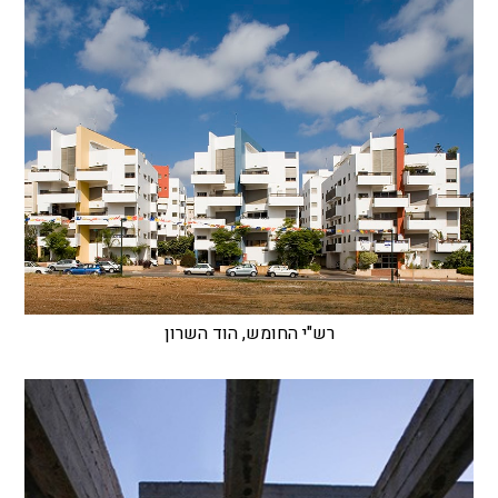
רש"י החומש, הוד השרון