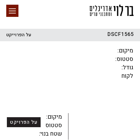
DSCF1565
על הפרוייקט
חיפוש באתר
מיקום:
סטטוס:
גודל:
לקוח
הכל
התחדשות עירונית
מגדלים
מגורים
מסחר ומשרדים
ציבורי
קהילתי
תכנון עירוני
לפי מיקום
מיקום:
על הפרויקט
סטטוס:
שטח בנוי: