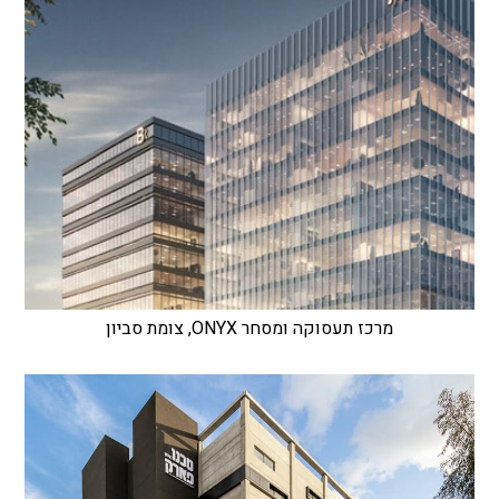
מרכז תעסוקה ומסחר ONYX, צומת סביון