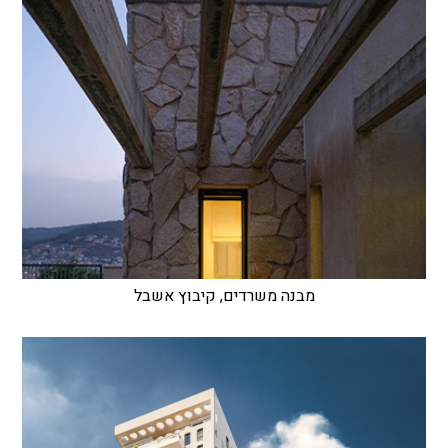
מבנה משרדים, קיבוץ אשבל