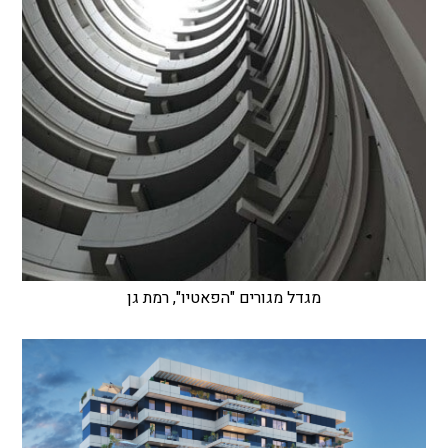
מגדל מגורים "הפאטיו", רמת גן