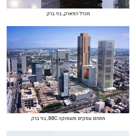
מגדל הפארק, בני ברק
מתחם עסקים ותעסוקה BBC, בני ברק