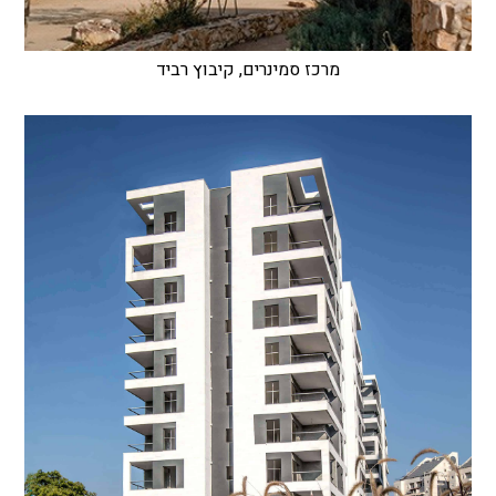
מרכז סמינרים, קיבוץ רביד