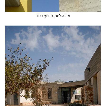
מבנה לינה, קיבוץ רביד