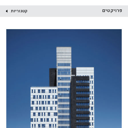
לקוח:
פרויקטים
קטגוריות
הכל
התחדשות עירונית
מגדלים
מגורים
מסחר ומשרדים
ציבורי