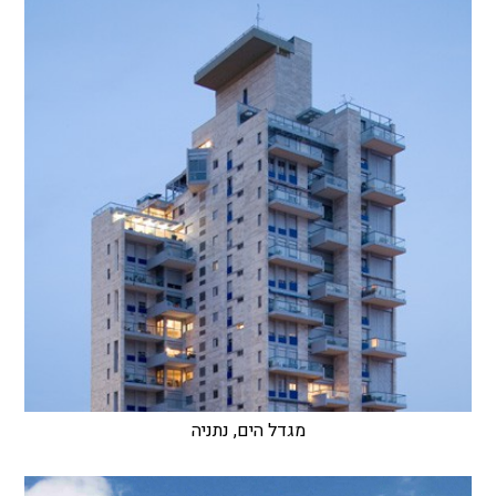
מגדל הים, נתניה