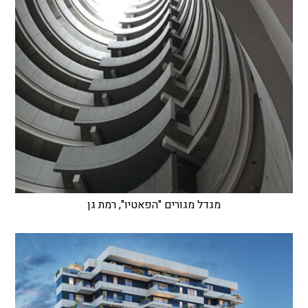
מגדל מגורים "הפאטיו", רמת גן