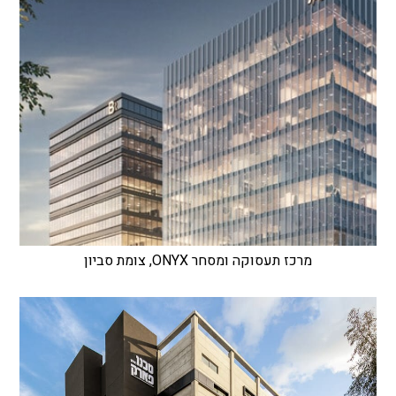
מרכז תעסוקה ומסחר ONYX, צומת סביון