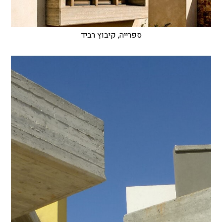
ספרייה, קיבוץ רביד