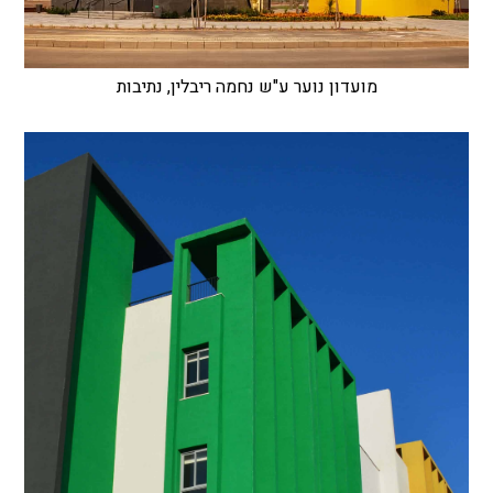
מועדון נוער ע"ש נחמה ריבלין, נתיבות