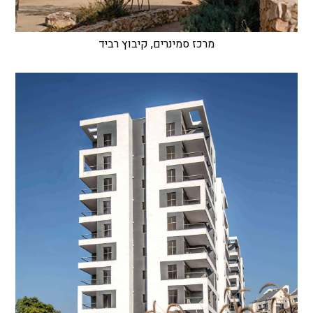
מרכז סמינרים, קיבוץ רביד