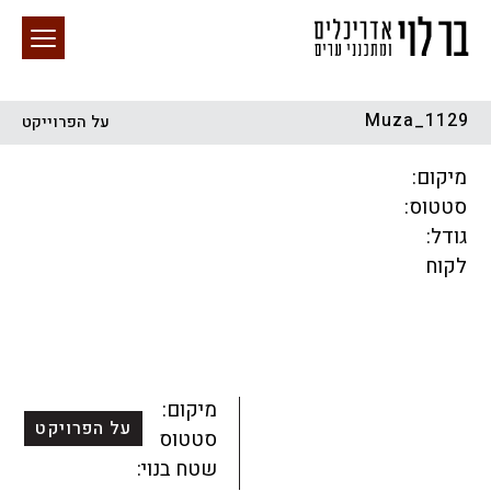
Muza_1129
על הפרוייקט
חיפוש באתר
מיקום:
סטטוס:
גודל:
לקוח
הכל
התחדשות עירונית
מגדלים
מגורים
מסחר ומשרדים
ציבורי
קהילתי
תכנון עירוני
לפי מיקום
מיקום:
על הפרויקט
סטטוס:
שטח בנוי: