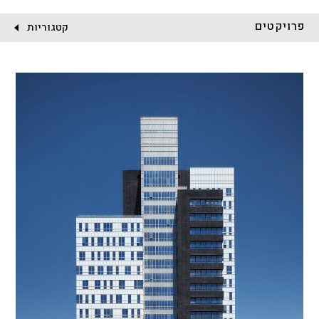
לקוח:
פרויקטים
קטגוריות
הכל
התחדשות עירונית
מגדלים
מגורים
מסחר ומשרדים
ציבורי