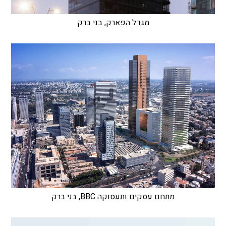
מגדל הפארק, בני ברק
מתחם עסקים ותעסוקה BBC, בני ברק