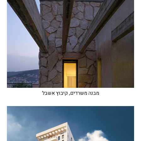
מבנה משרדים, קיבוץ אשבל