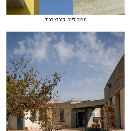
מבנה לינה, קיבוץ רביד