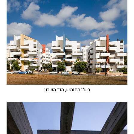
רש"י החומש, הוד השרון