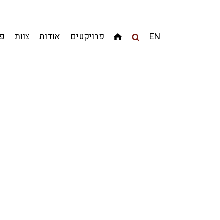
מגדלים
מגורים
מסחר ומשרדים
ציבורי
קהילתי
EN
פרויקטים
אודות
צוות
פר