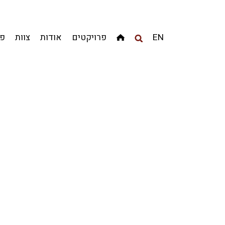
מגדלים
מגורים
מסחר ומשרדים
ציבורי
קהילתי
EN
פרויקטים
אודות
צוות
פר