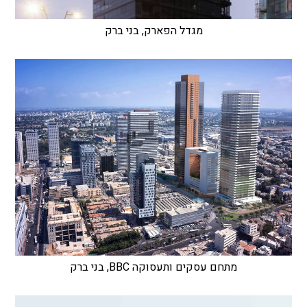
מגדל הפארק, בני ברק
מתחם עסקים ותעסוקה BBC, בני ברק