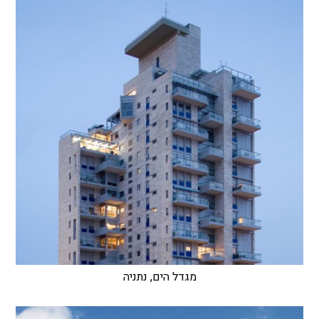
מגדל הים, נתניה