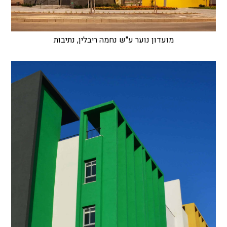
מועדון נוער ע"ש נחמה ריבלין, נתיבות