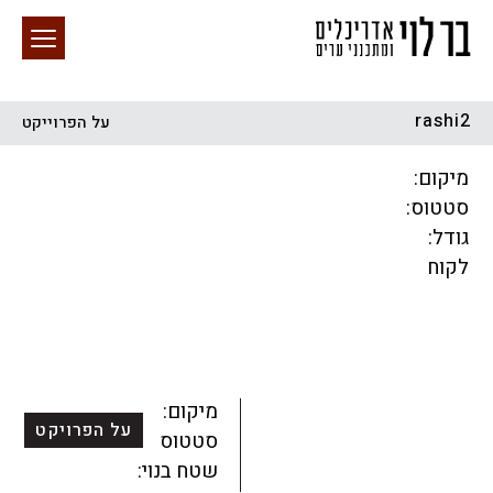
rashi2
על הפרוייקט
חיפוש באתר
מיקום:
סטטוס:
גודל:
לקוח
הכל
התחדשות עירונית
מגדלים
מגורים
מסחר ומשרדים
ציבורי
קהילתי
תכנון עירוני
לפי מיקום
מיקום:
על הפרויקט
סטטוס:
שטח בנוי: