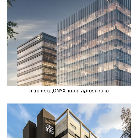
מרכז תעסוקה ומסחר ONYX, צומת סביון