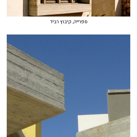
ספרייה, קיבוץ רביד