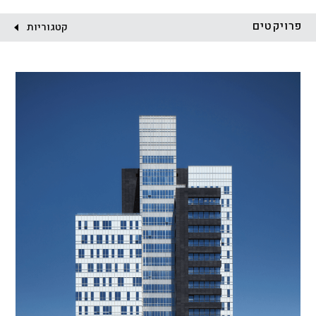
לקוח:
פרויקטים
קטגוריות
הכל
התחדשות עירונית
מגדלים
מגורים
מסחר ומשרדים
ציבורי