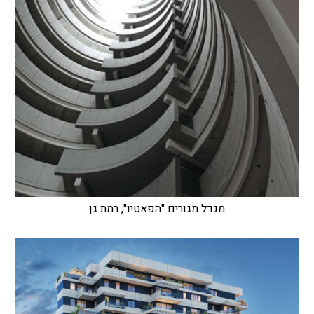
מגדל מגורים "הפאטיו", רמת גן