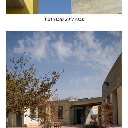
מבנה לינה, קיבוץ רביד