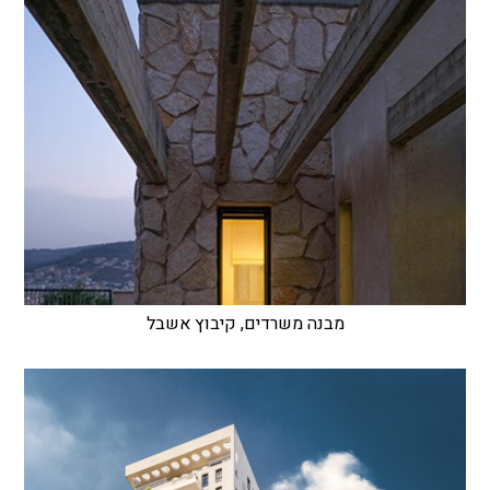
מבנה משרדים, קיבוץ אשבל