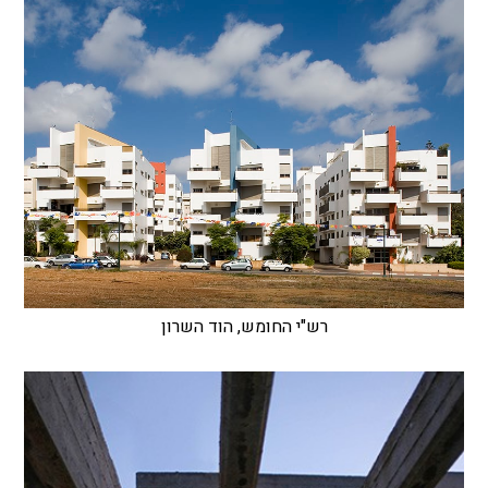
רש"י החומש, הוד השרון