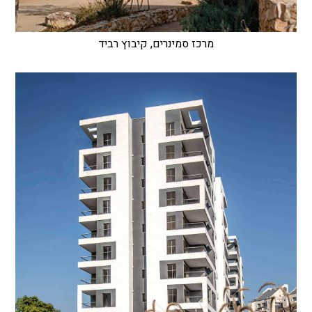
מרכז סמינרים, קיבוץ רביד