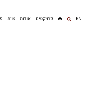
מגדלים
מגורים
מסחר ומשרדים
ציבורי
קהילתי
EN
פרויקטים
אודות
צוות
פר