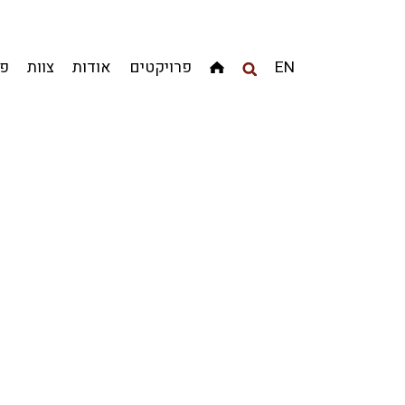
מגדלים
מגורים
מסחר ומשרדים
ציבורי
קהילתי
EN
פרויקטים
אודות
צוות
פר