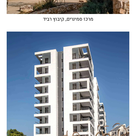
מרכז סמינרים, קיבוץ רביד