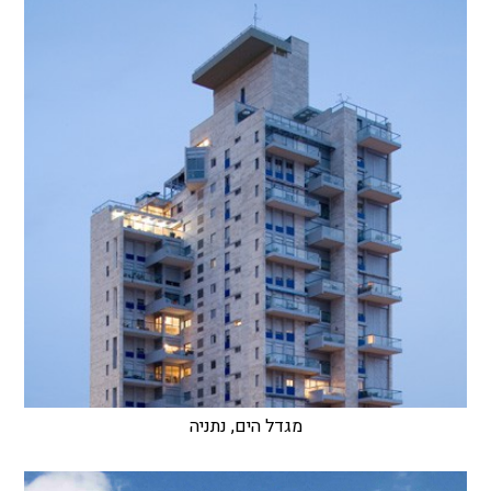
מגדל הים, נתניה