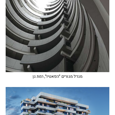
מגדל מגורים "הפאטיו", רמת גן