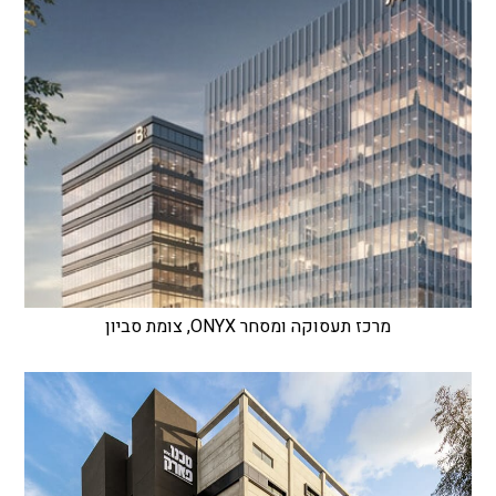
מרכז תעסוקה ומסחר ONYX, צומת סביון