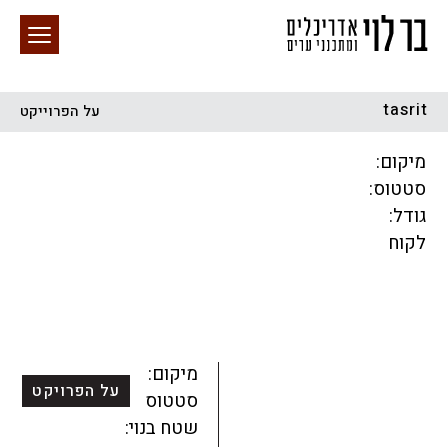
tasrit
על הפרוייקט
חיפוש באתר
מיקום:
סטטוס:
גודל:
לקוח
הכל
התחדשות עירונית
מגדלים
מגורים
מסחר ומשרדים
ציבורי
קהילתי
תכנון עירוני
לפי מיקום
מיקום:
על הפרויקט
סטטוס:
שטח בנוי: