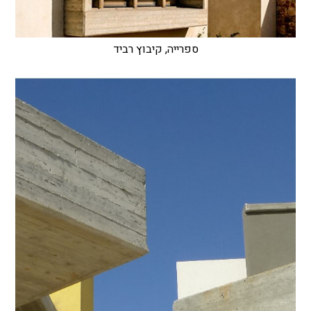
ספרייה, קיבוץ רביד