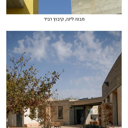
מבנה לינה, קיבוץ רביד