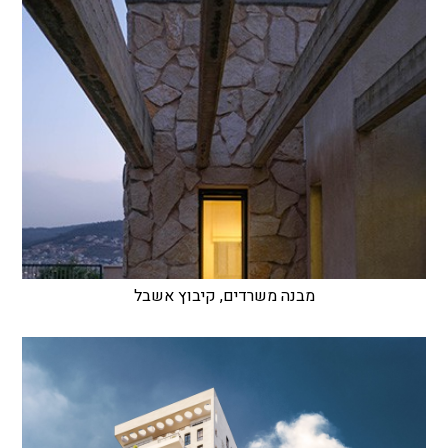
מבנה משרדים, קיבוץ אשבל