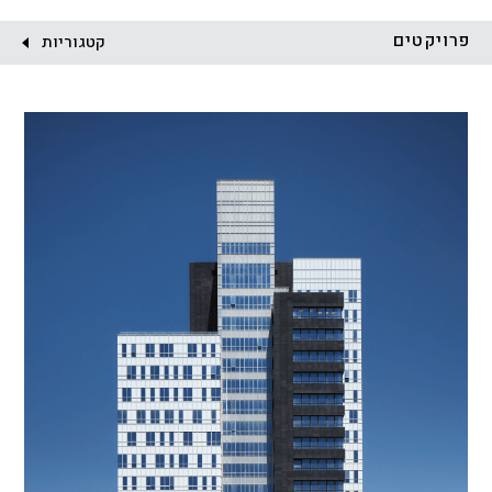
לקוח:
פרויקטים
קטגוריות
הכל
התחדשות עירונית
מגדלים
מגורים
מסחר ומשרדים
ציבורי