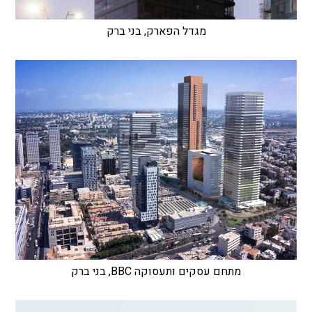
מגדל הפארק, בני ברק
מתחם עסקים ותעסוקה BBC, בני ברק