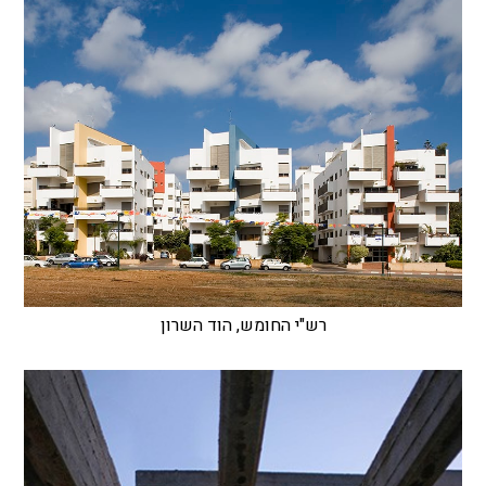
רש"י החומש, הוד השרון