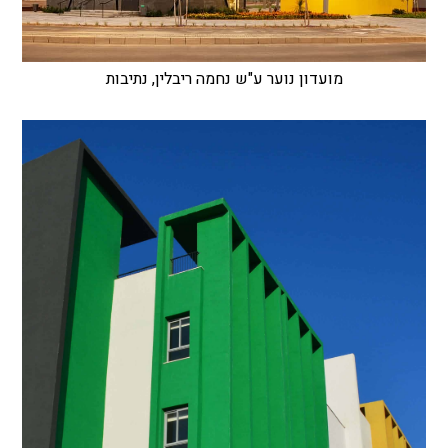
מועדון נוער ע"ש נחמה ריבלין, נתיבות