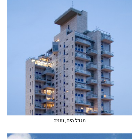
מגדל הים, נתניה