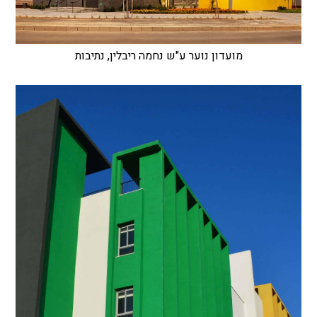
מועדון נוער ע"ש נחמה ריבלין, נתיבות