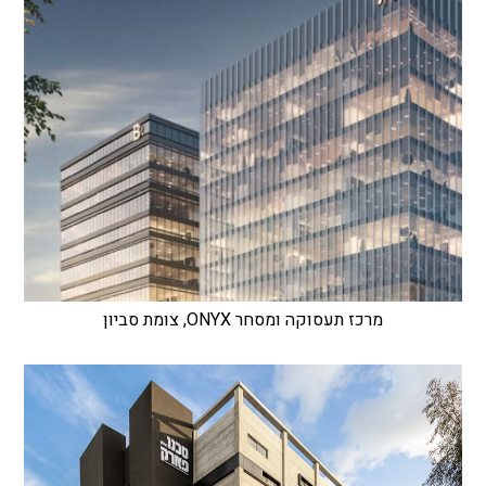
מרכז תעסוקה ומסחר ONYX, צומת סביון