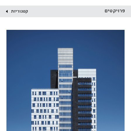
לקוח:
פרויקטים
קטגוריות
הכל
התחדשות עירונית
מגדלים
מגורים
מסחר ומשרדים
ציבורי