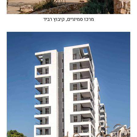
מרכז סמינרים, קיבוץ רביד