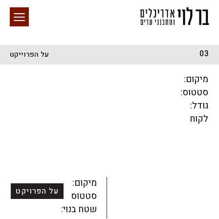
03
על הפרוייקט
חיפוש באתר
מיקום:
סטטוס:
גודל:
לקוח
הכל
התחדשות עירונית
מגדלים
מגורים
מסחר ומשרדים
ציבורי
קהילתי
תכנון עירוני
לפי מיקום
מיקום:
על הפרויקט
סטטוס:
שטח בנוי: