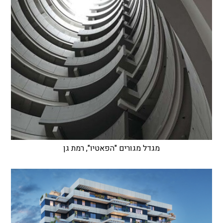
מגדל מגורים "הפאטיו", רמת גן