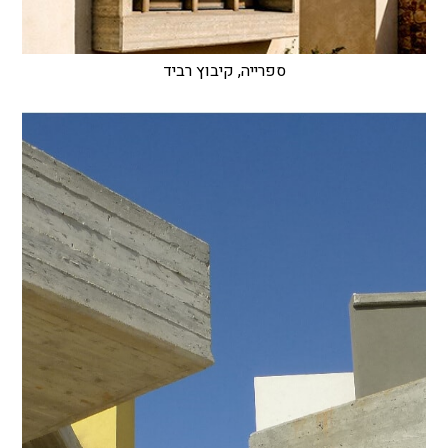
ספרייה, קיבוץ רביד