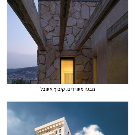
מבנה משרדים, קיבוץ אשבל