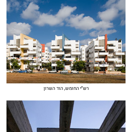
רש"י החומש, הוד השרון