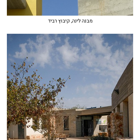
מבנה לינה, קיבוץ רביד