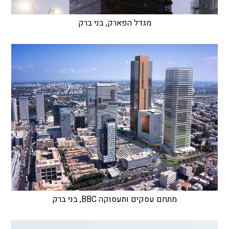
מגדל הפארק, בני ברק
מתחם עסקים ותעסוקה BBC, בני ברק