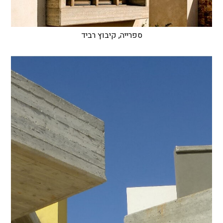
ספרייה, קיבוץ רביד