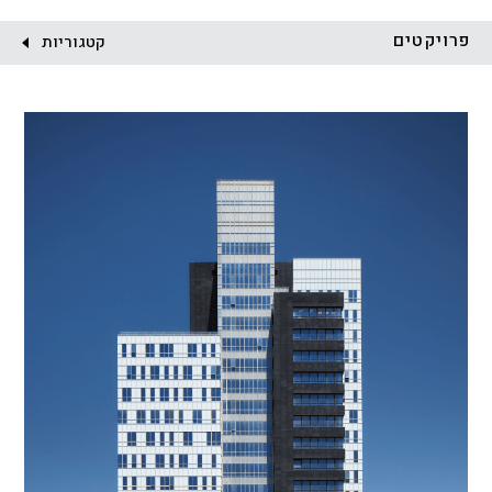
לקוח:
פרויקטים
קטגוריות
הכל
התחדשות עירונית
מגדלים
מגורים
מסחר ומשרדים
ציבורי