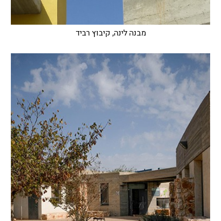
מבנה לינה, קיבוץ רביד