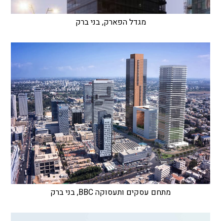
מגדל הפארק, בני ברק
מתחם עסקים ותעסוקה BBC, בני ברק