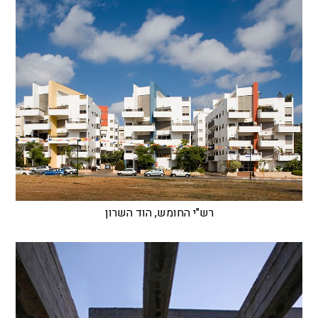
רש"י החומש, הוד השרון