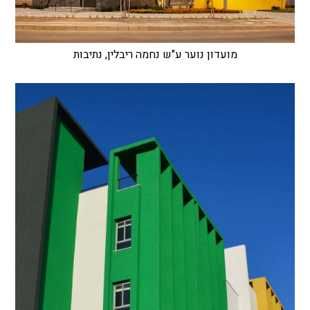
מועדון נוער ע"ש נחמה ריבלין, נתיבות