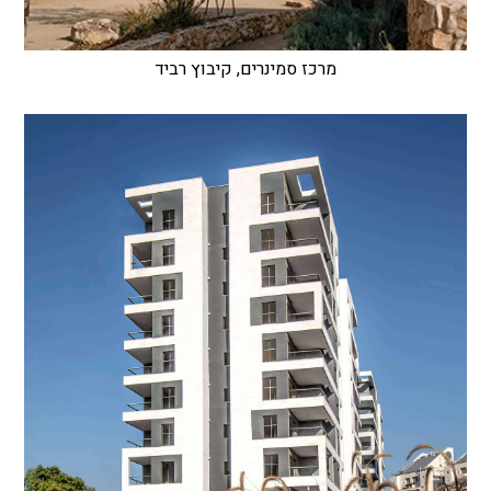
מרכז סמינרים, קיבוץ רביד