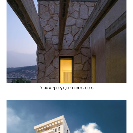
מבנה משרדים, קיבוץ אשבל