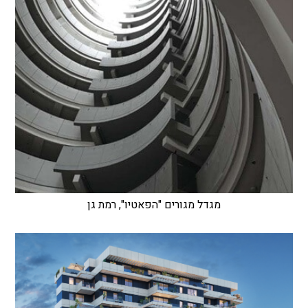
מגדל מגורים "הפאטיו", רמת גן