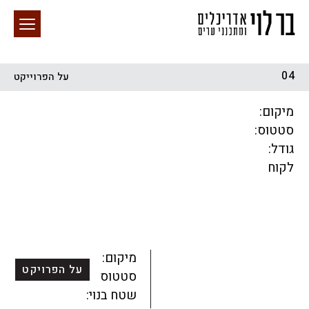
04
על הפרוייקט
חיפוש באתר
מיקום:
סטטוס:
גודל:
לקוח
הכל
התחדשות עירונית
מגדלים
מגורים
מסחר ומשרדים
ציבורי
קהילתי
תכנון עירוני
לפי מיקום
מיקום:
על הפרויקט
סטטוס:
שטח בנוי: