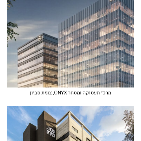
מרכז תעסוקה ומסחר ONYX, צומת סביון