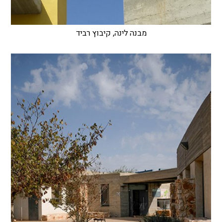
מבנה לינה, קיבוץ רביד