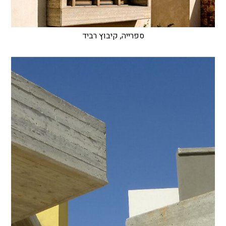
ספרייה, קיבוץ רביד