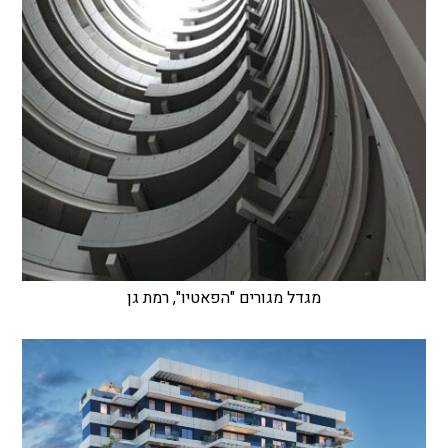
מגדל מגורים "הפאטיו", רמת גן