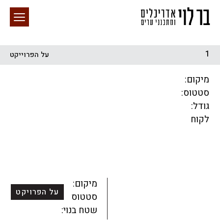
1
על הפרוייקט
חיפוש באתר
מיקום:
סטטוס:
גודל:
לקוח
הכל
התחדשות עירונית
מגדלים
מגורים
מסחר ומשרדים
ציבורי
קהילתי
תכנון עירוני
לפי מיקום
מיקום:
על הפרויקט
סטטוס:
שטח בנוי: