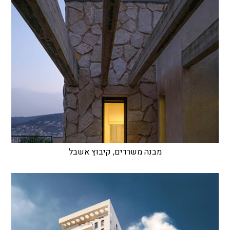
מבנה משרדים, קיבוץ אשבל