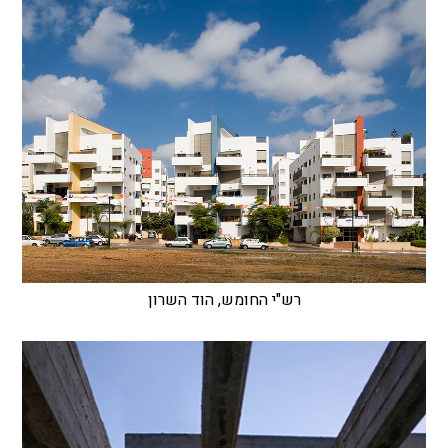
רש"י החומש, הוד השרון