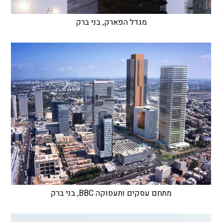
מגדל הפארק, בני ברק
מתחם עסקים ותעסוקה BBC, בני ברק