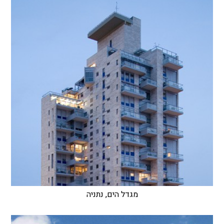
מגדל הים, נתניה