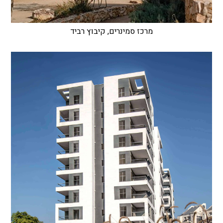
מרכז סמינרים, קיבוץ רביד