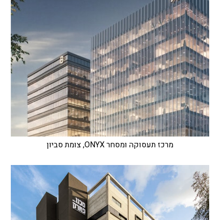
מרכז תעסוקה ומסחר ONYX, צומת סביון