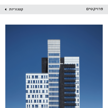
לקוח:
פרויקטים
קטגוריות
הכל
התחדשות עירונית
מגדלים
מגורים
מסחר ומשרדים
ציבורי