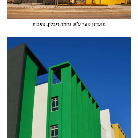
מועדון נוער ע"ש נחמה ריבלין, נתיבות