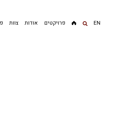
מגדלים
מגורים
מסחר ומשרדים
ציבורי
קהילתי
EN
פרויקטים
אודות
צוות
פר