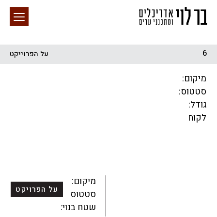
6
על הפרוייקט
חיפוש באתר
מיקום:
סטטוס:
גודל:
לקוח
הכל
התחדשות עירונית
מגדלים
מגורים
מסחר ומשרדים
ציבורי
קהילתי
תכנון עירוני
לפי מיקום
מיקום:
על הפרויקט
סטטוס:
שטח בנוי: