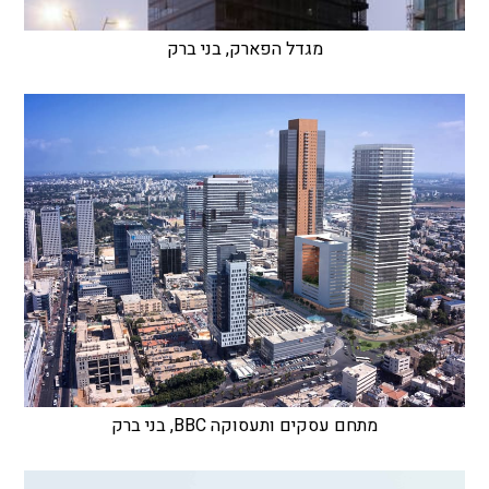
מגדל הפארק, בני ברק
מתחם עסקים ותעסוקה BBC, בני ברק