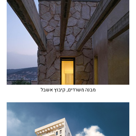
מבנה משרדים, קיבוץ אשבל