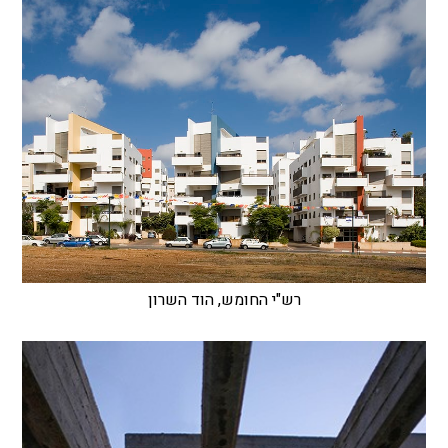
רש"י החומש, הוד השרון