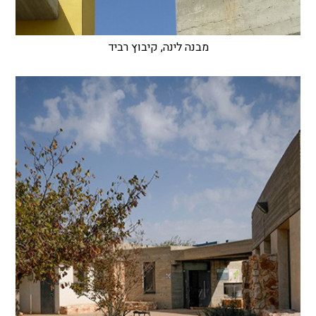
מבנה לינה, קיבוץ רביד