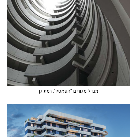
מגדל מגורים "הפאטיו", רמת גן