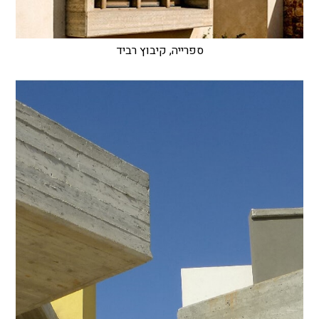
ספרייה, קיבוץ רביד