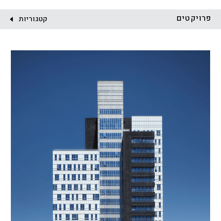
לקוח:
פרויקטים
קטגוריות
הכל
התחדשות עירונית
מגדלים
מגורים
מסחר ומשרדים
ציבורי