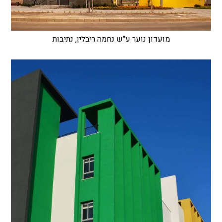
מועדון נוער ע"ש נחמה ריבלין, נתיבות