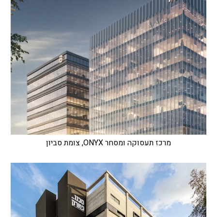
מרכז תעסוקה ומסחר ONYX, צומת סביון