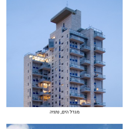
מגדל הים, נתניה