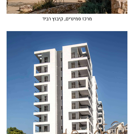
מרכז סמינרים, קיבוץ רביד