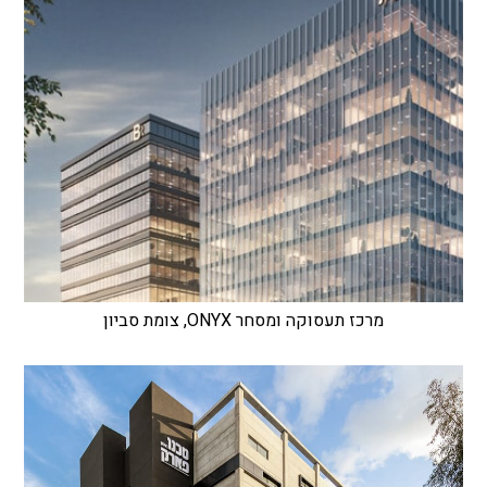
מרכז תעסוקה ומסחר ONYX, צומת סביון