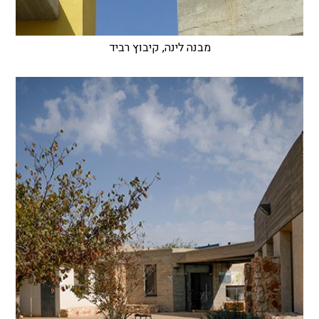
מבנה לינה, קיבוץ רביד