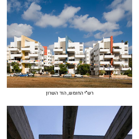
רש"י החומש, הוד השרון