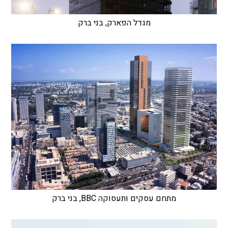
מגדל הפארק, בני ברק
מתחם עסקים ותעסוקה BBC, בני ברק