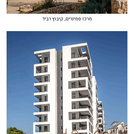
מרכז סמינרים, קיבוץ רביד