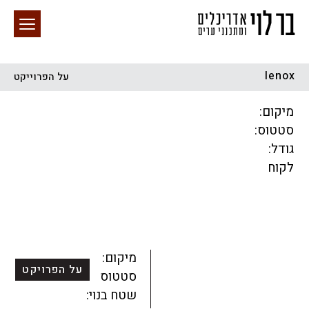
lenox
על הפרוייקט
חיפוש באתר
מיקום:
סטטוס:
גודל:
לקוח
הכל
התחדשות עירונית
מגדלים
מגורים
מסחר ומשרדים
ציבורי
קהילתי
תכנון עירוני
לפי מיקום
מיקום:
על הפרויקט
סטטוס:
שטח בנוי: