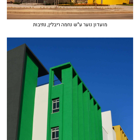
מועדון נוער ע"ש נחמה ריבלין, נתיבות