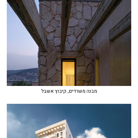
מבנה משרדים, קיבוץ אשבל