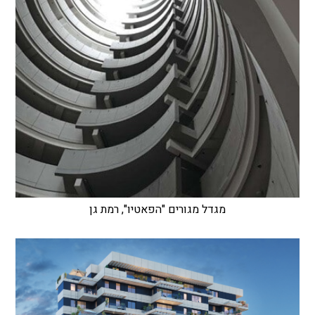
מגדל מגורים "הפאטיו", רמת גן