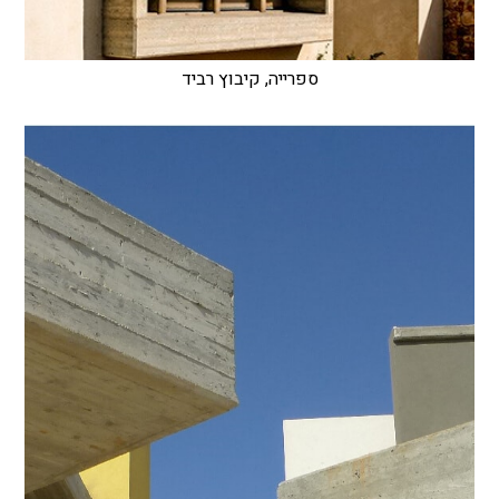
ספרייה, קיבוץ רביד