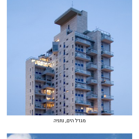
מגדל הים, נתניה