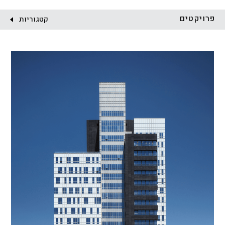
לקוח:
פרויקטים
קטגוריות
הכל
התחדשות עירונית
מגדלים
מגורים
מסחר ומשרדים
ציבורי