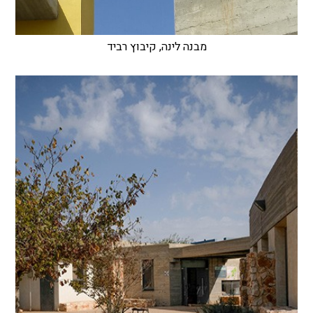
מבנה לינה, קיבוץ רביד