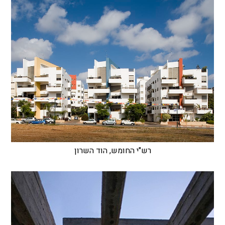
רש"י החומש, הוד השרון