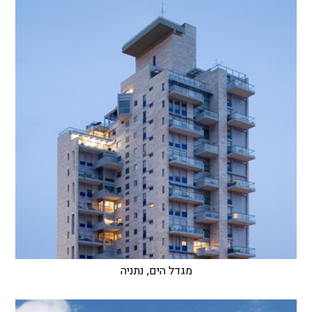
מגדל הים, נתניה