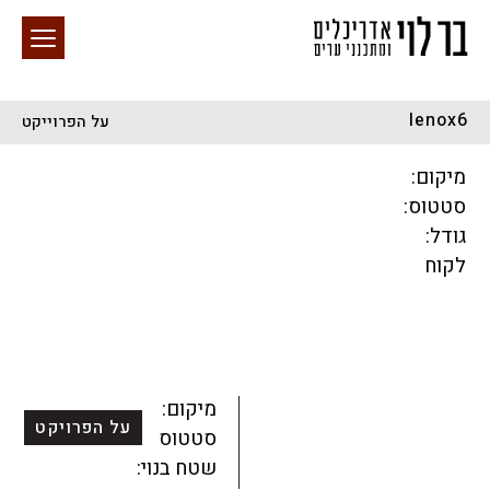
lenox6
על הפרוייקט
חיפוש באתר
מיקום:
סטטוס:
גודל:
לקוח
הכל
התחדשות עירונית
מגדלים
מגורים
מסחר ומשרדים
ציבורי
קהילתי
תכנון עירוני
לפי מיקום
מיקום:
על הפרויקט
סטטוס:
שטח בנוי: