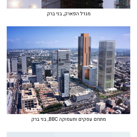
מגדל הפארק, בני ברק
מתחם עסקים ותעסוקה BBC, בני ברק