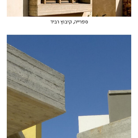
ספרייה, קיבוץ רביד