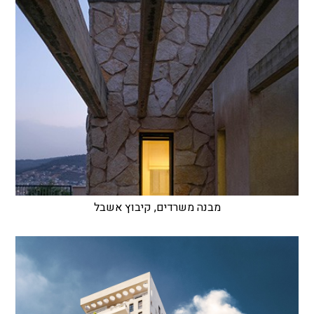
מבנה משרדים, קיבוץ אשבל