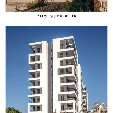
מרכז סמינרים, קיבוץ רביד