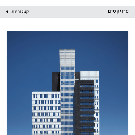
לקוח:
פרויקטים
קטגוריות
הכל
התחדשות עירונית
מגדלים
מגורים
מסחר ומשרדים
ציבורי