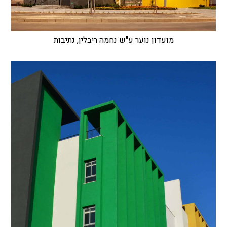
מועדון נוער ע"ש נחמה ריבלין, נתיבות