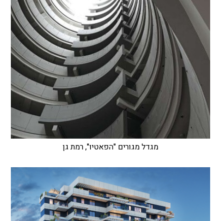
מגדל מגורים "הפאטיו", רמת גן