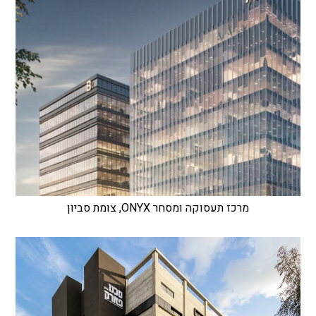
מרכז תעסוקה ומסחר ONYX, צומת סביון