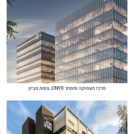
מרכז תעסוקה ומסחר ONYX, צומת סביון