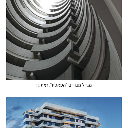
מגדל מגורים "הפאטיו", רמת גן