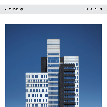
לקוח:
פרויקטים
קטגוריות
הכל
התחדשות עירונית
מגדלים
מגורים
מסחר ומשרדים
ציבורי