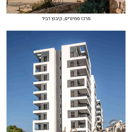
מרכז סמינרים, קיבוץ רביד