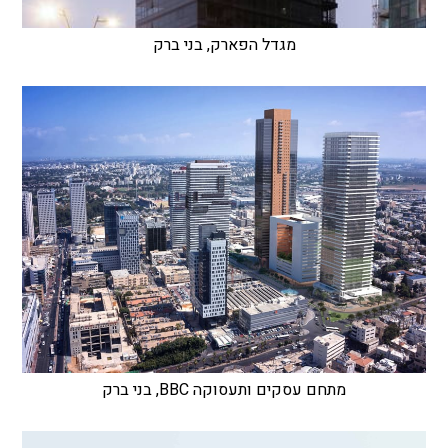
מגדל הפארק, בני ברק
מתחם עסקים ותעסוקה BBC, בני ברק