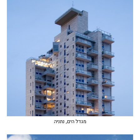
מגדל הים, נתניה