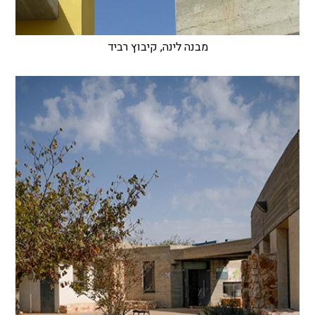
מבנה לינה, קיבוץ רביד