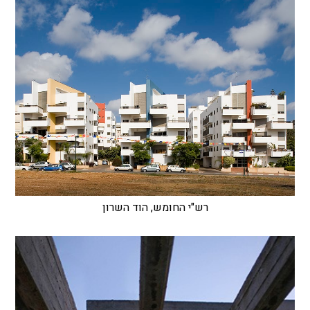
רש"י החומש, הוד השרון