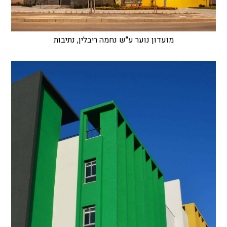
מועדון נוער ע"ש נחמה ריבלין, נתיבות