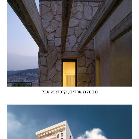
מבנה משרדים, קיבוץ אשבל