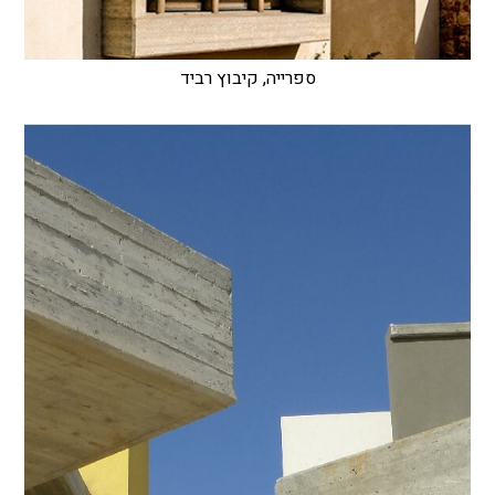
ספרייה, קיבוץ רביד