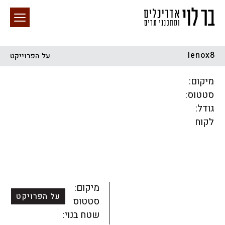
lenox8
על הפרוייקט
חיפוש באתר
מיקום:
סטטוס:
גודל:
לקוח
הכל
התחדשות עירונית
מגדלים
מגורים
מסחר ומשרדים
ציבורי
קהילתי
תכנון עירוני
לפי מיקום
מיקום:
על הפרויקט
סטטוס:
שטח בנוי: