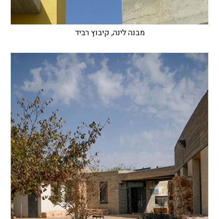
מבנה לינה, קיבוץ רביד