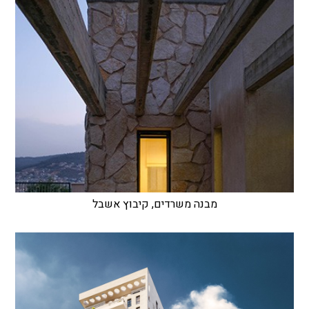
מבנה משרדים, קיבוץ אשבל