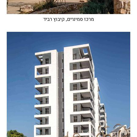
מרכז סמינרים, קיבוץ רביד