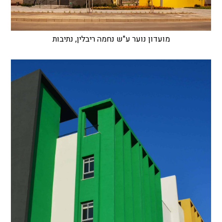
מועדון נוער ע"ש נחמה ריבלין, נתיבות