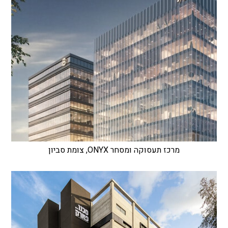
מרכז תעסוקה ומסחר ONYX, צומת סביון