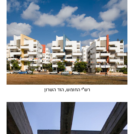
רש"י החומש, הוד השרון