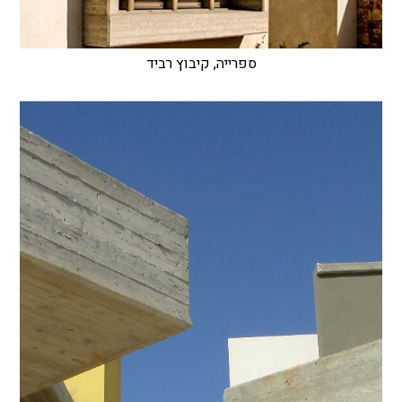
ספרייה, קיבוץ רביד