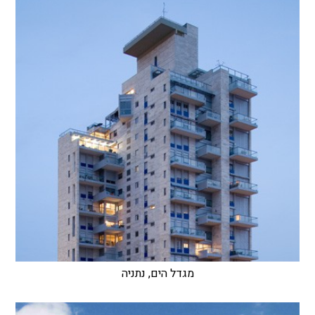
מגדל הים, נתניה