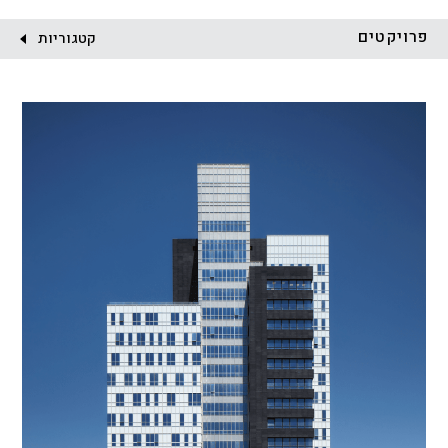
לקוח:
פרויקטים
קטגוריות
הכל
התחדשות עירונית
מגדלים
מגורים
מסחר ומשרדים
ציבורי