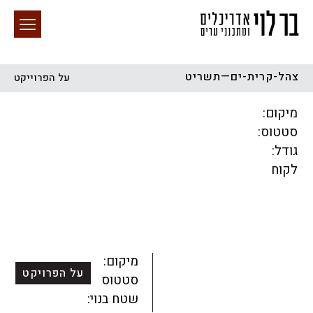
צהל-קרית-ים—תשריט
על הפרוייקט
חיפוש באתר
מיקום:
סטטוס:
גודל:
לקוח
הכל
התחדשות עירונית
מגדלים
מגורים
מסחר ומשרדים
ציבורי
קהילתי
תכנון עירוני
לפי מיקום
מיקום:
על הפרויקט
סטטוס:
שטח בנוי: