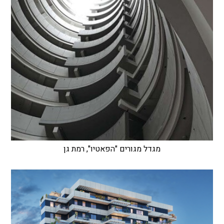
מגדל מגורים "הפאטיו", רמת גן