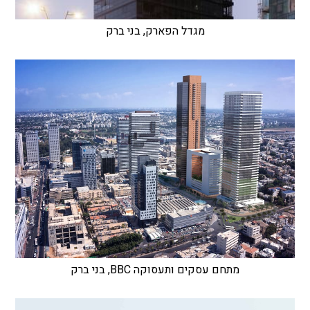
מגדל הפארק, בני ברק
מתחם עסקים ותעסוקה BBC, בני ברק