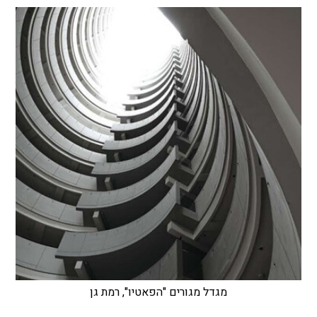
מגדל מגורים "הפאטיו", רמת גן