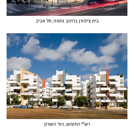
בית ציפורן ברחוב נחמני, תל אביב
רש"י החומש, הוד השרון