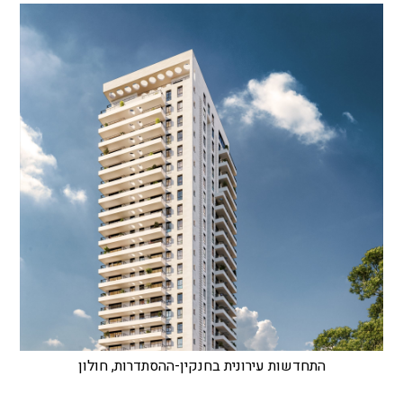
התחדשות עירונית בחנקין-ההסתדרות, חולון