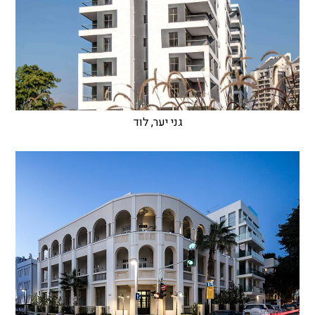
גני יער, לוד