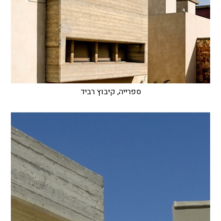
ספרייה, קיבוץ רביד