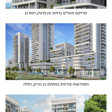
פרויקט מגורים ברחוב סן מרטין, רמת גן
התחדשות עירונית במתחם בן גוריון, רמלה