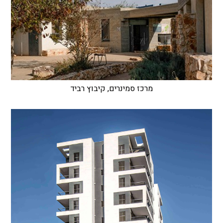
מרכז סמינרים, קיבוץ רביד