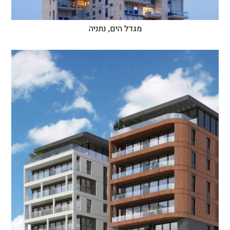
מגדל הים, נתניה