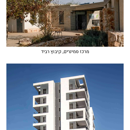
מרכז סמינרים, קיבוץ רביד