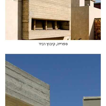
ספרייה, קיבוץ רביד