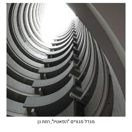
מגדל מגורים "הפאטיו", רמת גן