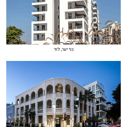
גני יער, לוד