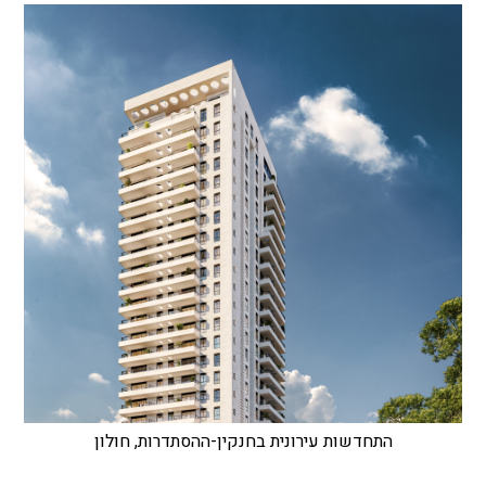
התחדשות עירונית בחנקין-ההסתדרות, חולון