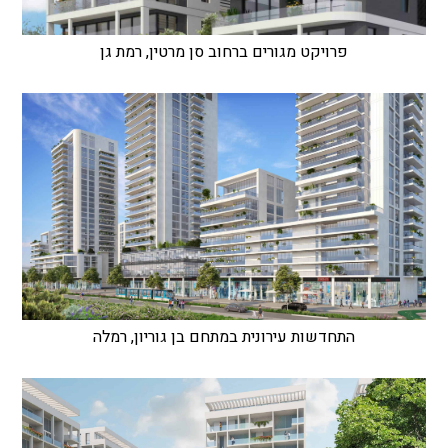
פרויקט מגורים ברחוב סן מרטין, רמת גן
התחדשות עירונית במתחם בן גוריון, רמלה