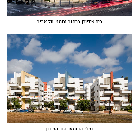
בית ציפורן ברחוב נחמני, תל אביב
רש"י החומש, הוד השרון