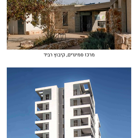
מרכז סמינרים, קיבוץ רביד