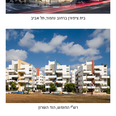
בית ציפורן ברחוב נחמני, תל אביב
רש"י החומש, הוד השרון