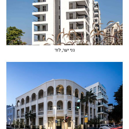
גני יער, לוד