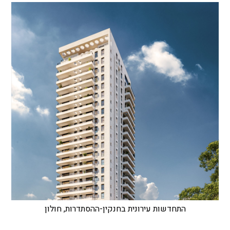
התחדשות עירונית בחנקין-ההסתדרות, חולון