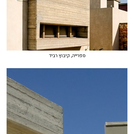
ספרייה, קיבוץ רביד