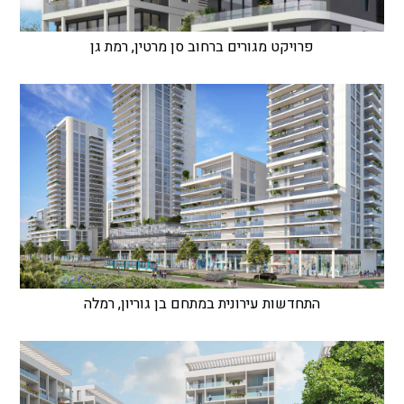
פרויקט מגורים ברחוב סן מרטין, רמת גן
התחדשות עירונית במתחם בן גוריון, רמלה