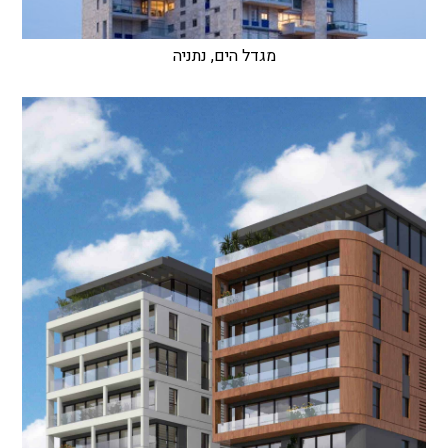
מגדל הים, נתניה