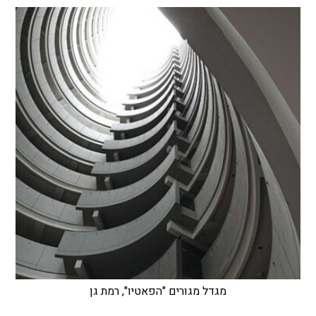
מגדל מגורים "הפאטיו", רמת גן