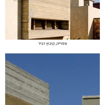
ספרייה, קיבוץ רביד