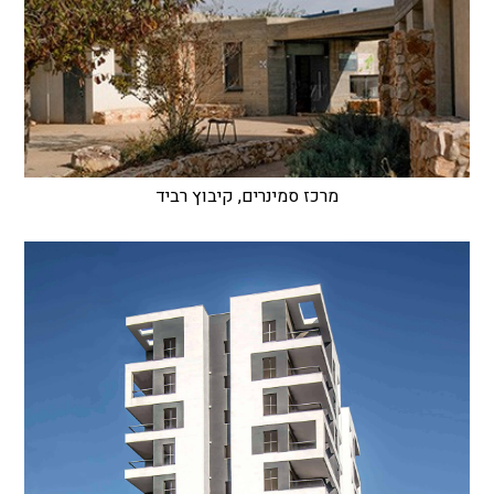
מרכז סמינרים, קיבוץ רביד