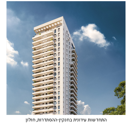
התחדשות עירונית בחנקין-ההסתדרות, חולון