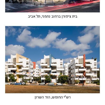
בית ציפורן ברחוב נחמני, תל אביב
רש"י החומש, הוד השרון