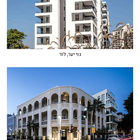
גני יער, לוד