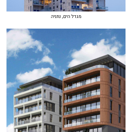
מגדל הים, נתניה