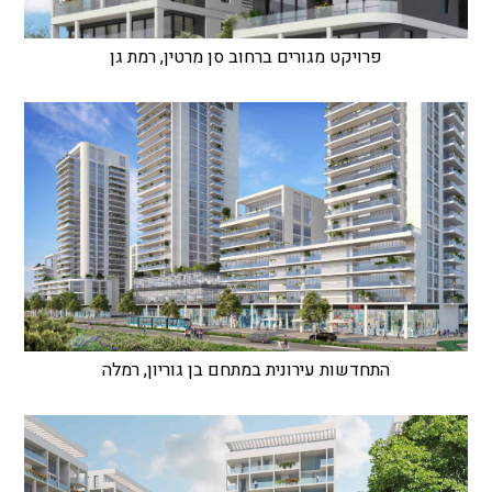
פרויקט מגורים ברחוב סן מרטין, רמת גן
התחדשות עירונית במתחם בן גוריון, רמלה