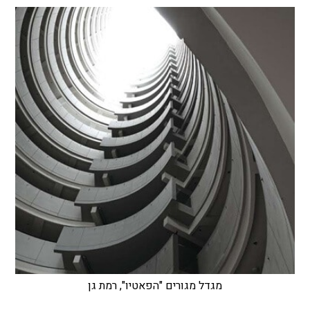
מגדל מגורים "הפאטיו", רמת גן