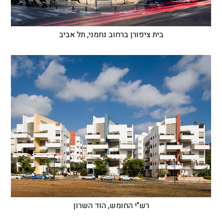
בית ציפורן ברחוב נחמני, תל אביב
רש"י החומש, הוד השרון