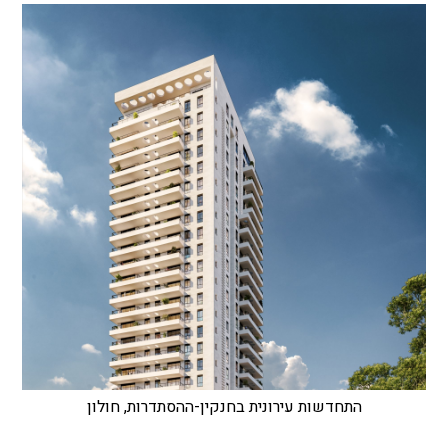
התחדשות עירונית בחנקין-ההסתדרות, חולון