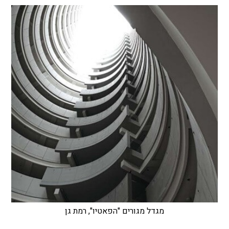
מגדל מגורים "הפאטיו", רמת גן