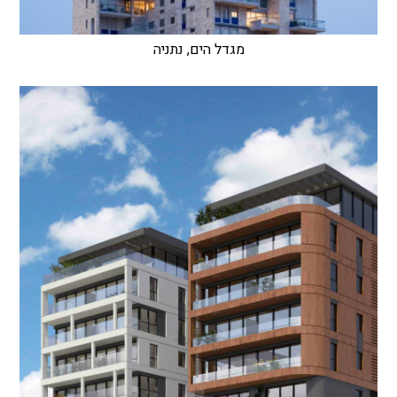
מגדל הים, נתניה