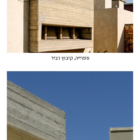
ספרייה, קיבוץ רביד