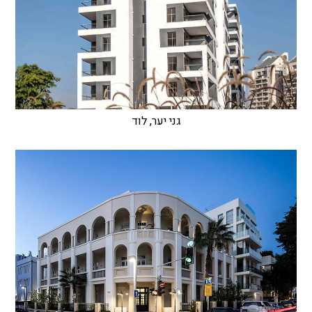
גני יער, לוד