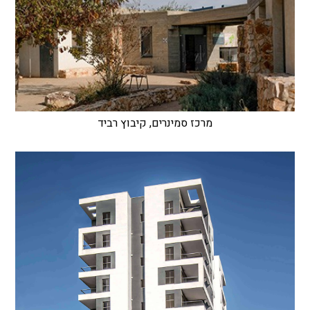
מרכז סמינרים, קיבוץ רביד