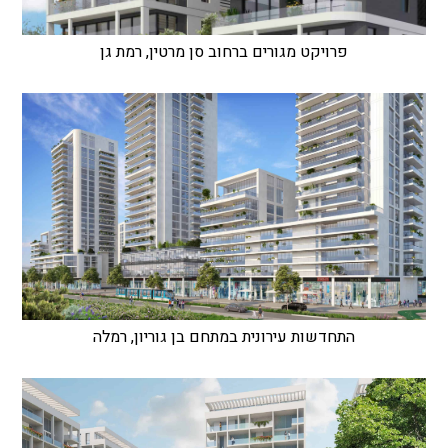
פרויקט מגורים ברחוב סן מרטין, רמת גן
התחדשות עירונית במתחם בן גוריון, רמלה