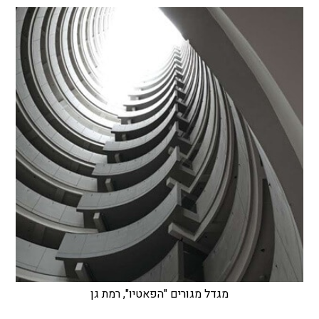
מגדל מגורים "הפאטיו", רמת גן