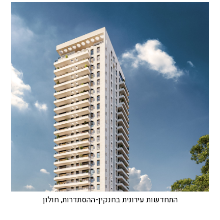
התחדשות עירונית בחנקין-ההסתדרות, חולון