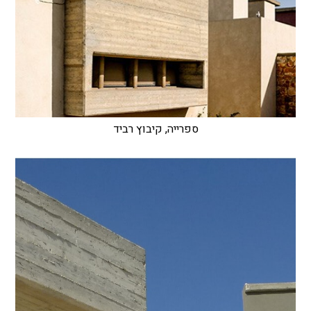
ספרייה, קיבוץ רביד