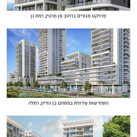
פרויקט מגורים ברחוב סן מרטין, רמת גן
התחדשות עירונית במתחם בן גוריון, רמלה