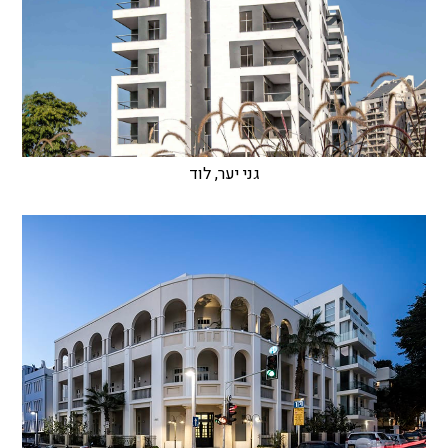
גני יער, לוד