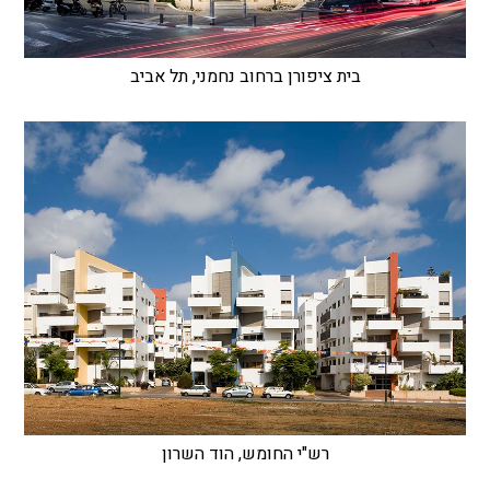
בית ציפורן ברחוב נחמני, תל אביב
רש"י החומש, הוד השרון