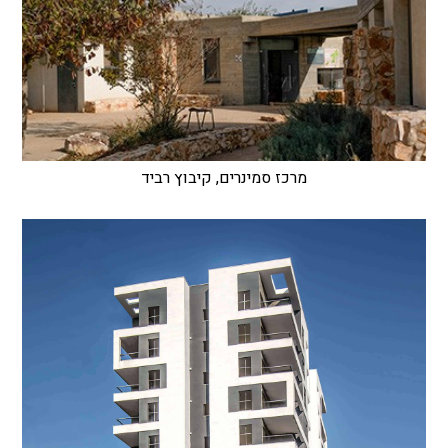
מרכז סמינרים, קיבוץ רביד