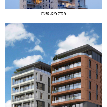
מגדל הים, נתניה