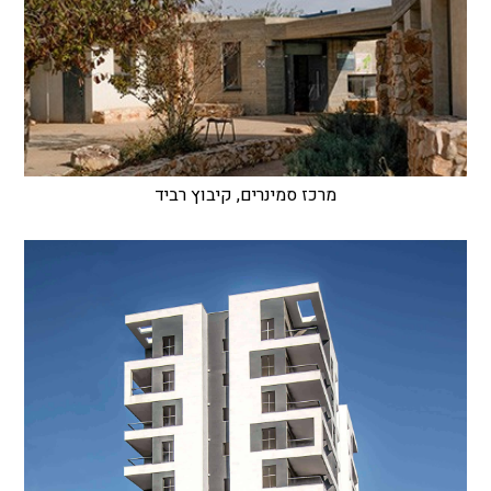
מרכז סמינרים, קיבוץ רביד