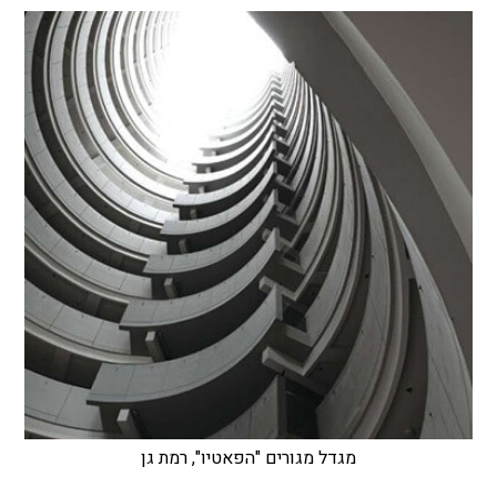
מגדל מגורים "הפאטיו", רמת גן