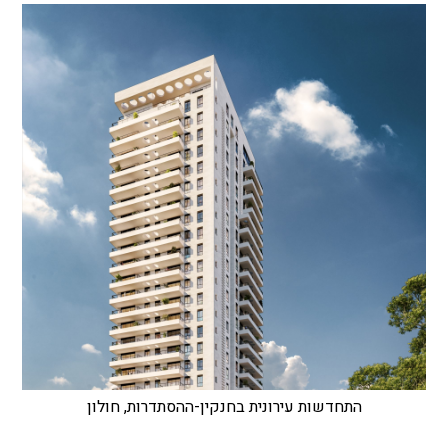
התחדשות עירונית בחנקין-ההסתדרות, חולון