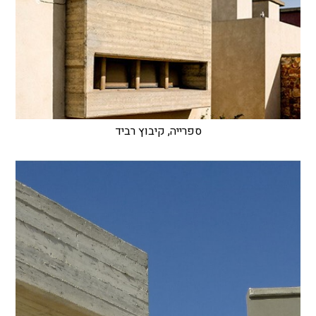
ספרייה, קיבוץ רביד