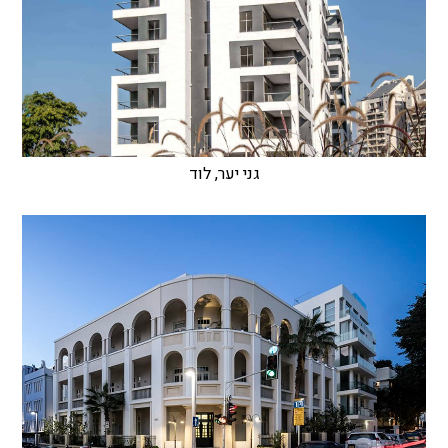
גני יער, לוד