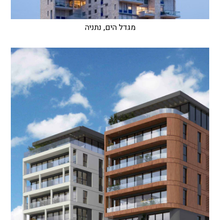
מגדל הים, נתניה