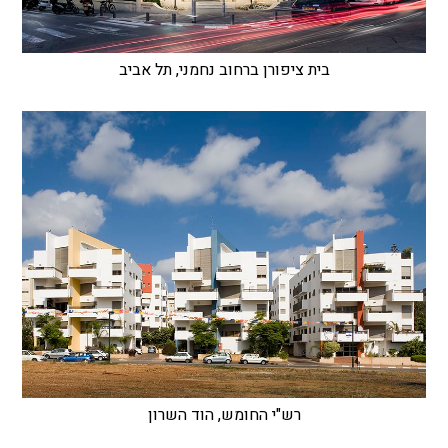
בית ציפורן ברחוב נחמני, תל אביב
רש"י החומש, הוד השרון