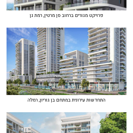
פרויקט מגורים ברחוב סן מרטין, רמת גן
התחדשות עירונית במתחם בן גוריון, רמלה