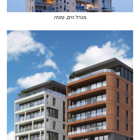
מגדל הים, נתניה