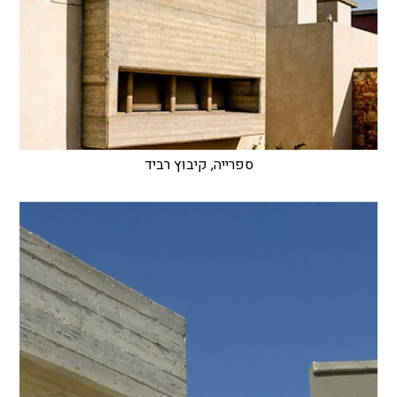
ספרייה, קיבוץ רביד