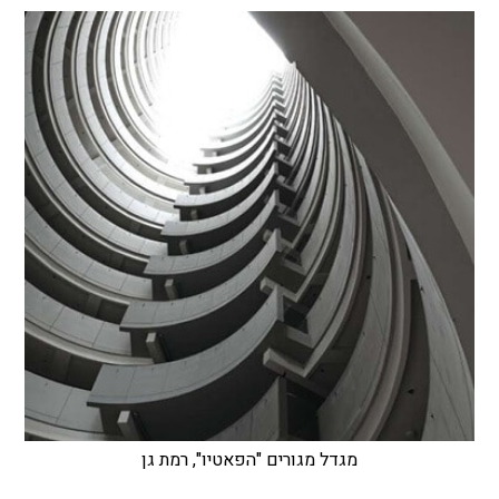
מגדל מגורים "הפאטיו", רמת גן