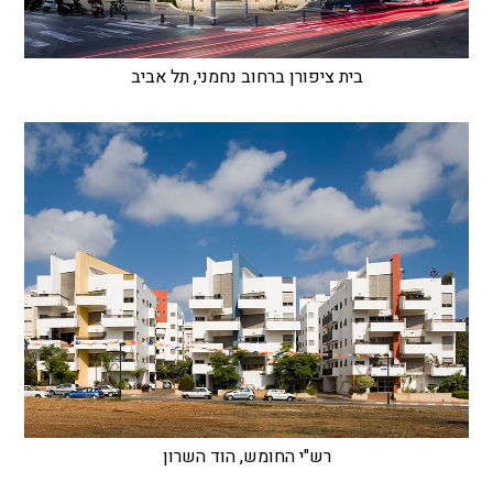
בית ציפורן ברחוב נחמני, תל אביב
רש"י החומש, הוד השרון