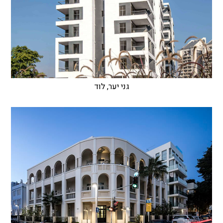
גני יער, לוד