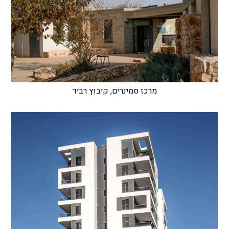
מרכז סמינרים, קיבוץ רביד