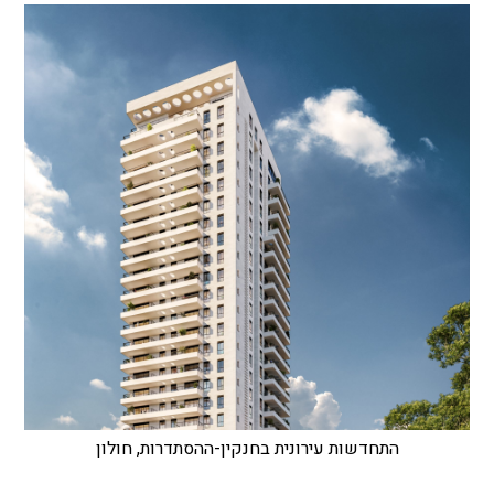
התחדשות עירונית בחנקין-ההסתדרות, חולון