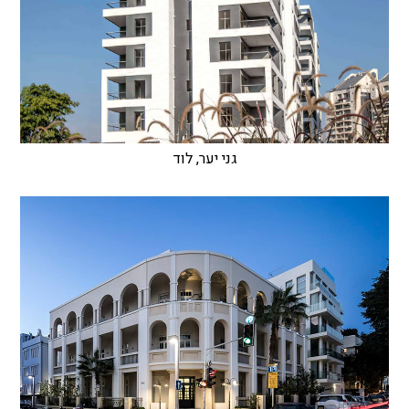
גני יער, לוד