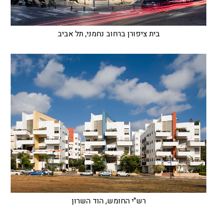
בית ציפורן ברחוב נחמני, תל אביב
רש"י החומש, הוד השרון