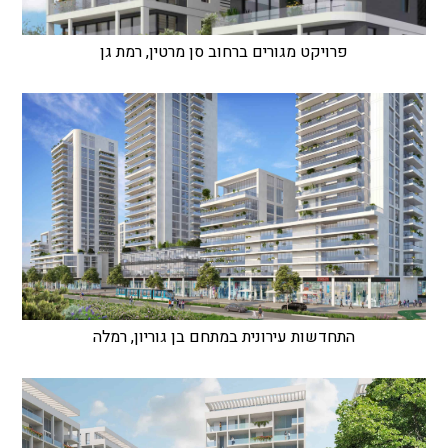
פרויקט מגורים ברחוב סן מרטין, רמת גן
התחדשות עירונית במתחם בן גוריון, רמלה