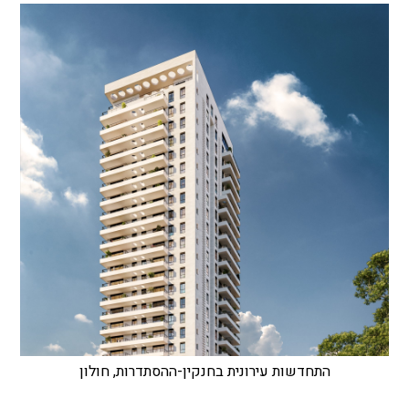
התחדשות עירונית בחנקין-ההסתדרות, חולון