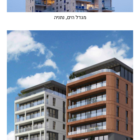
מגדל הים, נתניה