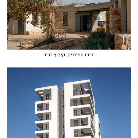
מרכז סמינרים, קיבוץ רביד