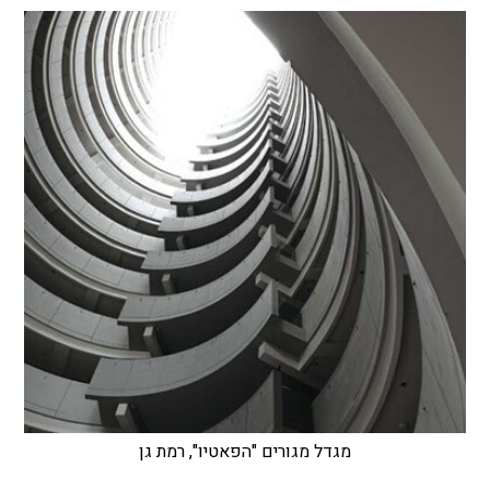
מגדל מגורים "הפאטיו", רמת גן