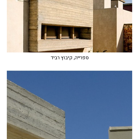
ספרייה, קיבוץ רביד