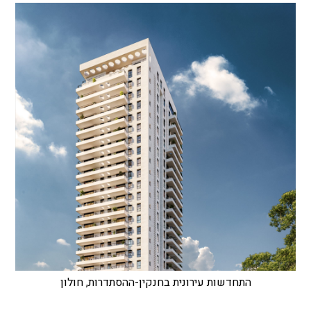
התחדשות עירונית בחנקין-ההסתדרות, חולון