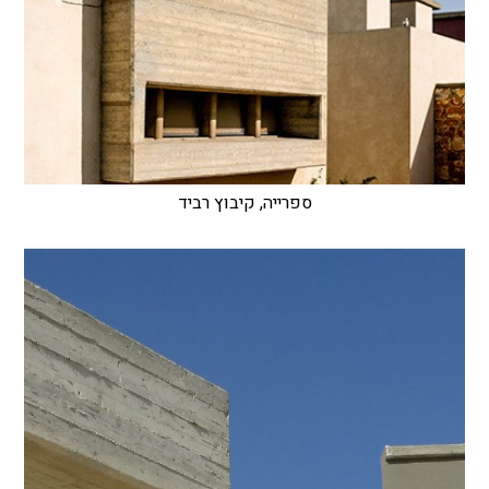
ספרייה, קיבוץ רביד