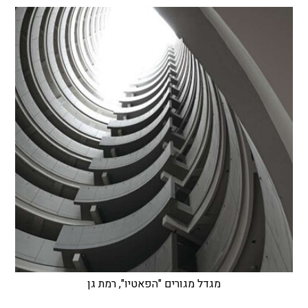
מגדל מגורים "הפאטיו", רמת גן