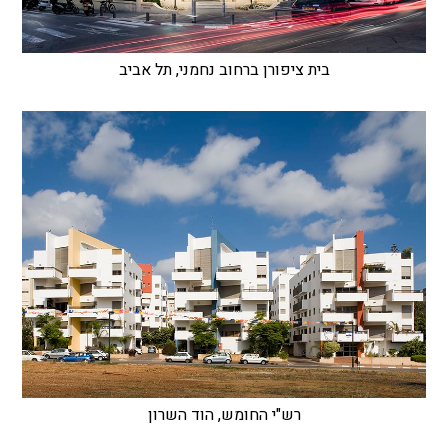
בית ציפורן ברחוב נחמני, תל אביב
רש"י החומש, הוד השרון