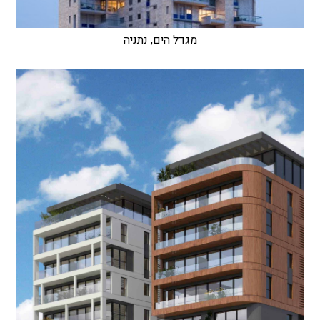
מגדל הים, נתניה