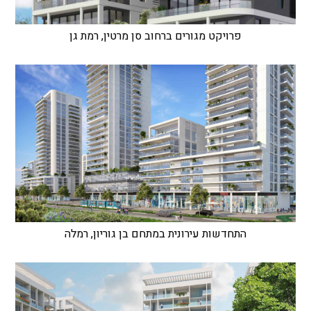
פרויקט מגורים ברחוב סן מרטין, רמת גן
התחדשות עירונית במתחם בן גוריון, רמלה