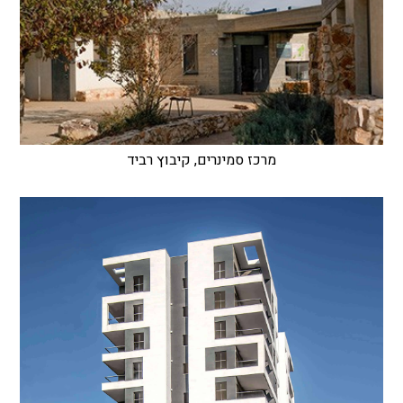
מרכז סמינרים, קיבוץ רביד