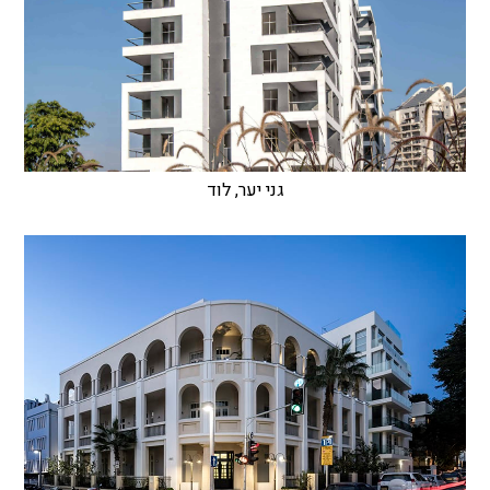
גני יער, לוד