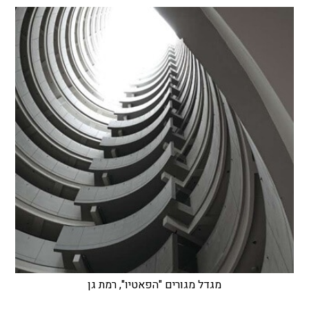
מגדל מגורים "הפאטיו", רמת גן