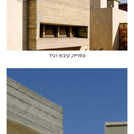
ספרייה, קיבוץ רביד