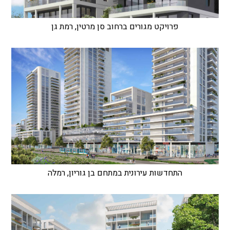
פרויקט מגורים ברחוב סן מרטין, רמת גן
התחדשות עירונית במתחם בן גוריון, רמלה