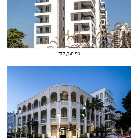
גני יער, לוד