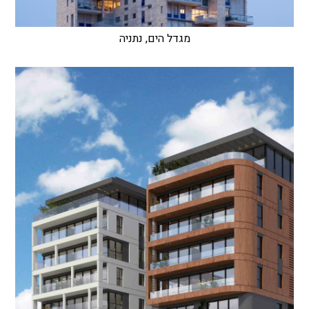
מגדל הים, נתניה