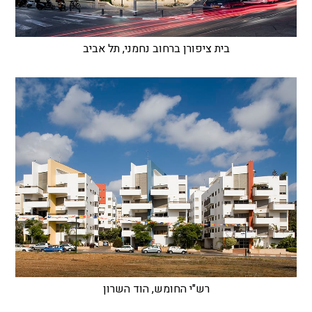
בית ציפורן ברחוב נחמני, תל אביב
רש"י החומש, הוד השרון