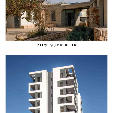
מרכז סמינרים, קיבוץ רביד