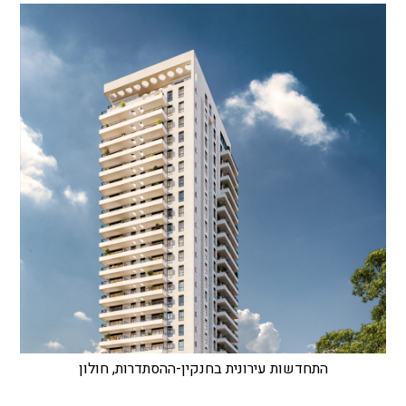
התחדשות עירונית בחנקין-ההסתדרות, חולון