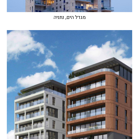
מגדל הים, נתניה