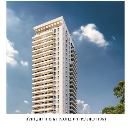
התחדשות עירונית בחנקין-ההסתדרות, חולון