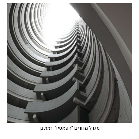
מגדל מגורים "הפאטיו", רמת גן