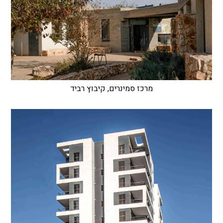
מרכז סמינרים, קיבוץ רביד