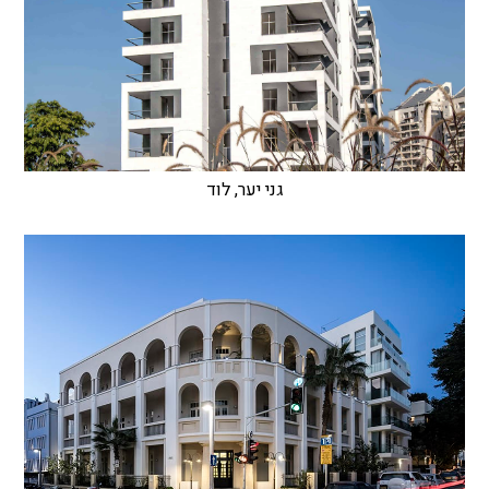
גני יער, לוד