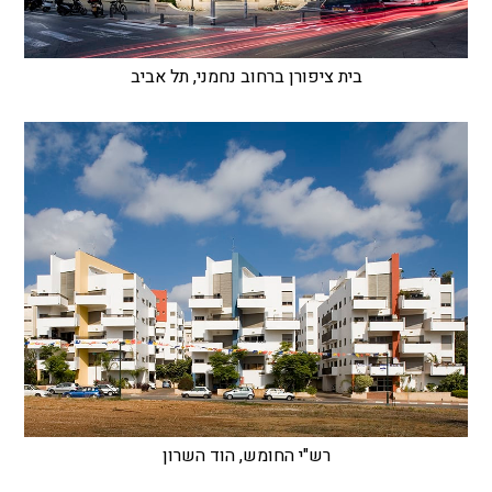
בית ציפורן ברחוב נחמני, תל אביב
רש"י החומש, הוד השרון