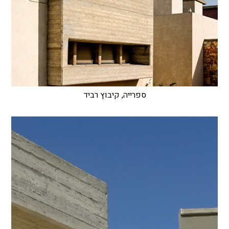
ספרייה, קיבוץ רביד