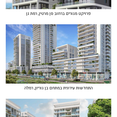
פרויקט מגורים ברחוב סן מרטין, רמת גן
התחדשות עירונית במתחם בן גוריון, רמלה