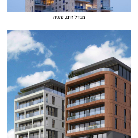
מגדל הים, נתניה