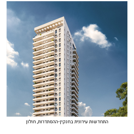
התחדשות עירונית בחנקין-ההסתדרות, חולון