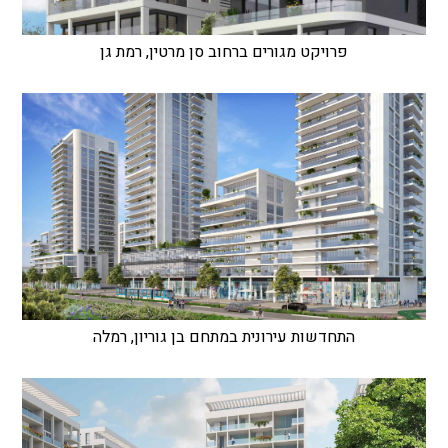
פרויקט מגורים ברחוב סן מרטין, רמת גן
התחדשות עירונית במתחם בן גוריון, רמלה