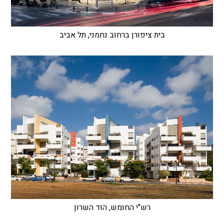
בית ציפורן ברחוב נחמני, תל אביב
רש"י החומש, הוד השרון