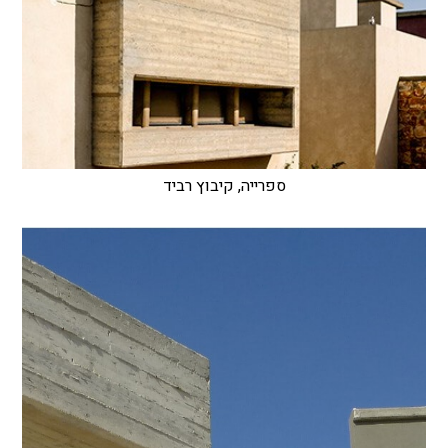
ספרייה, קיבוץ רביד