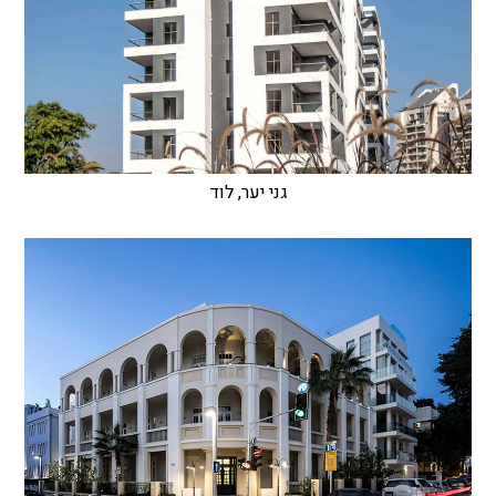
גני יער, לוד