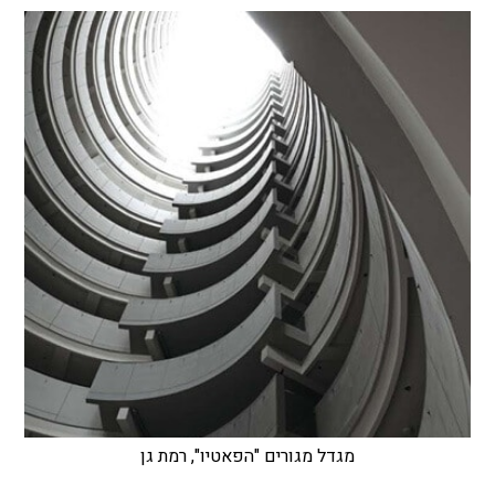
מגדל מגורים "הפאטיו", רמת גן