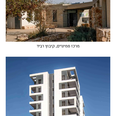
מרכז סמינרים, קיבוץ רביד