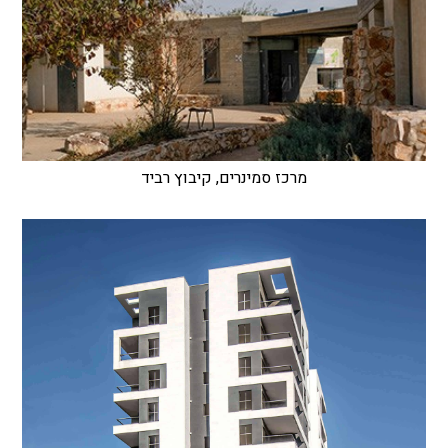
מרכז סמינרים, קיבוץ רביד