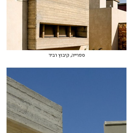
ספרייה, קיבוץ רביד