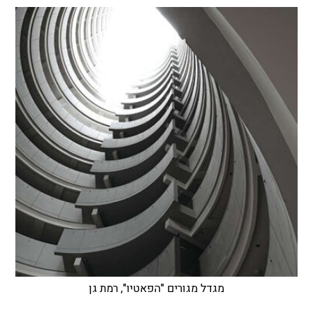
מגדל מגורים "הפאטיו", רמת גן