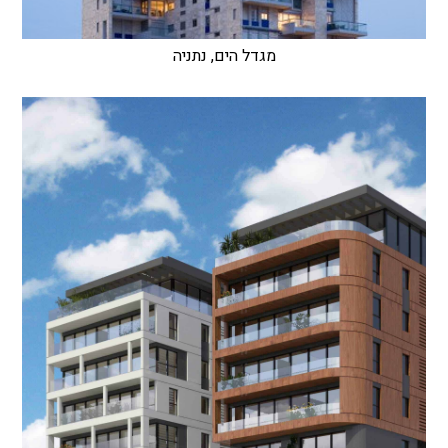
מגדל הים, נתניה