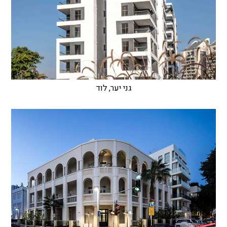
גני יער, לוד