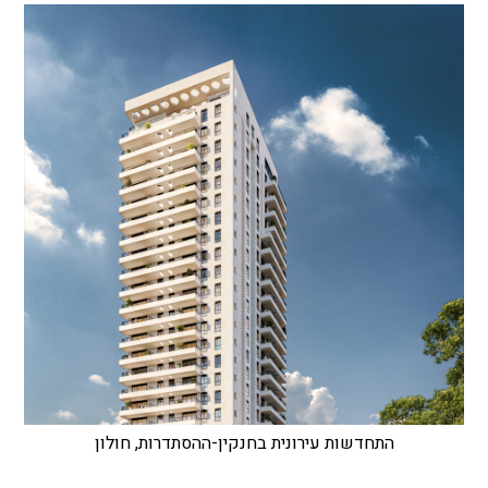
התחדשות עירונית בחנקין-ההסתדרות, חולון