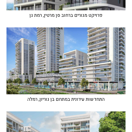
פרויקט מגורים ברחוב סן מרטין, רמת גן
התחדשות עירונית במתחם בן גוריון, רמלה