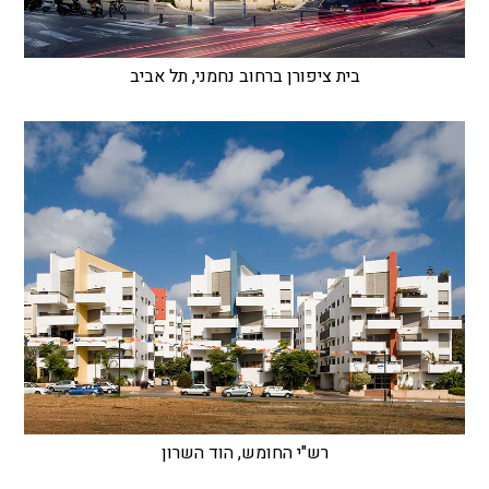
בית ציפורן ברחוב נחמני, תל אביב
רש"י החומש, הוד השרון