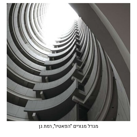
מגדל מגורים "הפאטיו", רמת גן