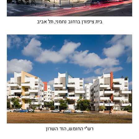
בית ציפורן ברחוב נחמני, תל אביב
רש"י החומש, הוד השרון