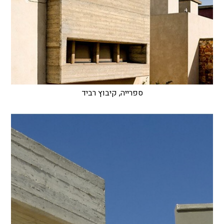
ספרייה, קיבוץ רביד