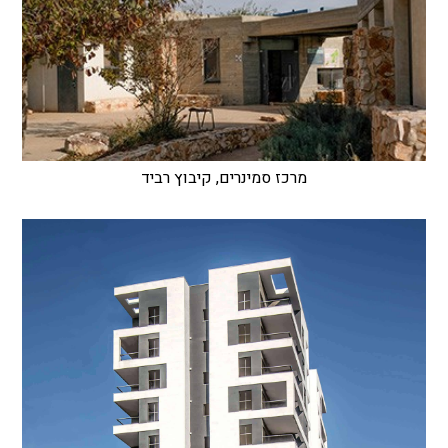
מרכז סמינרים, קיבוץ רביד