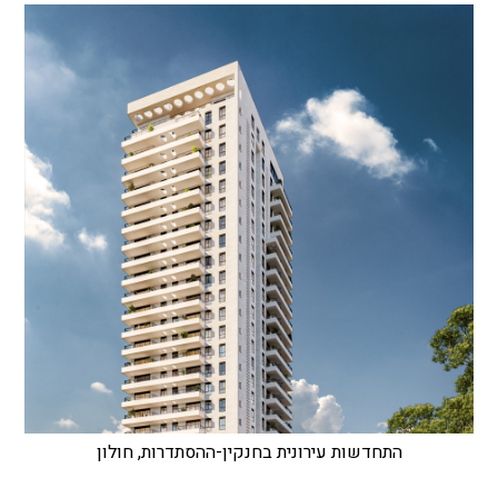
התחדשות עירונית בחנקין-ההסתדרות, חולון