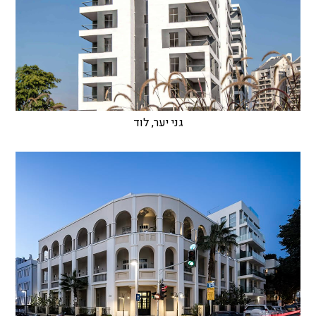
גני יער, לוד