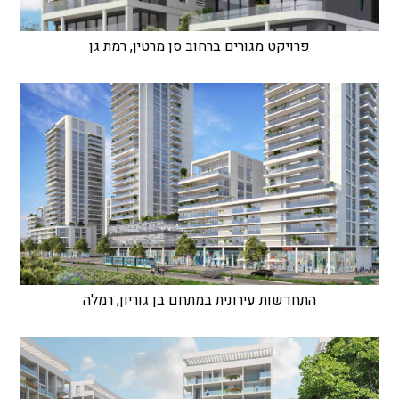
פרויקט מגורים ברחוב סן מרטין, רמת גן
התחדשות עירונית במתחם בן גוריון, רמלה