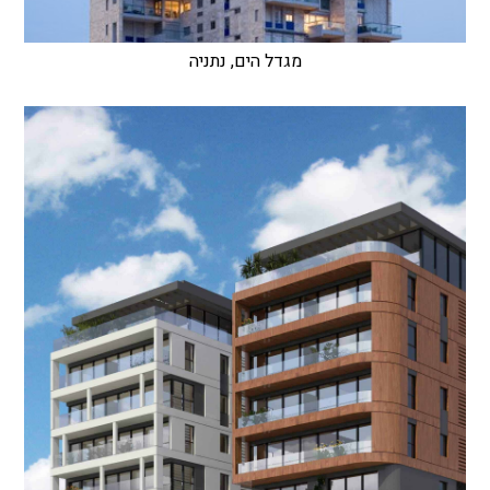
מגדל הים, נתניה