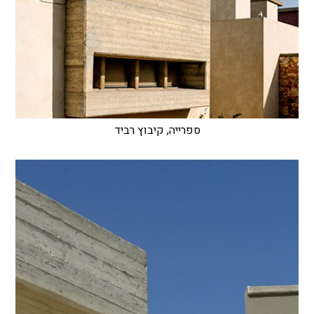
ספרייה, קיבוץ רביד