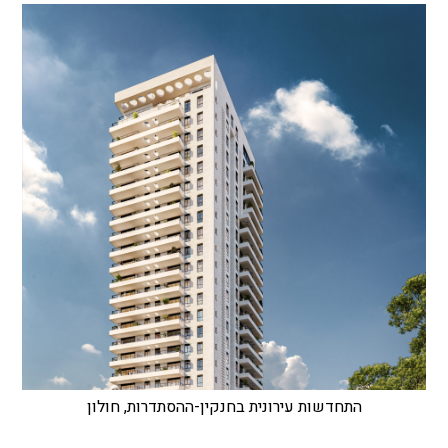
התחדשות עירונית בחנקין-ההסתדרות, חולון