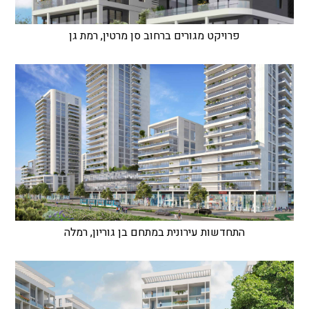
פרויקט מגורים ברחוב סן מרטין, רמת גן
התחדשות עירונית במתחם בן גוריון, רמלה