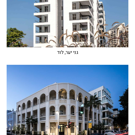
גני יער, לוד