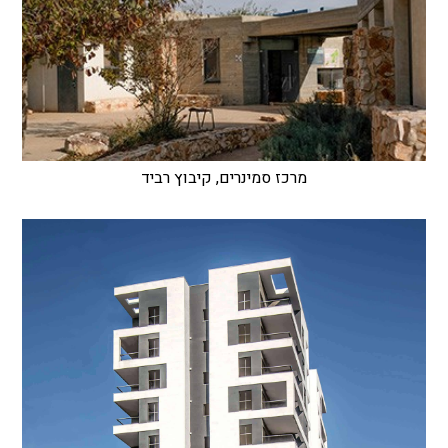
מרכז סמינרים, קיבוץ רביד