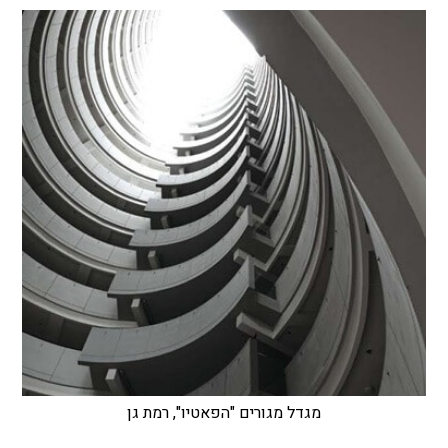
מגדל מגורים "הפאטיו", רמת גן