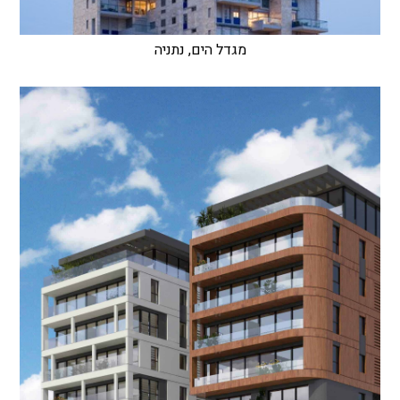
מגדל הים, נתניה