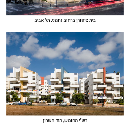
בית ציפורן ברחוב נחמני, תל אביב
רש"י החומש, הוד השרון