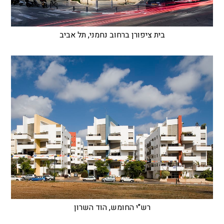
בית ציפורן ברחוב נחמני, תל אביב
רש"י החומש, הוד השרון