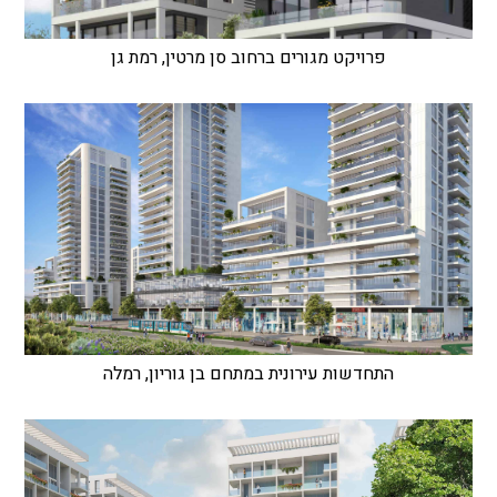
פרויקט מגורים ברחוב סן מרטין, רמת גן
התחדשות עירונית במתחם בן גוריון, רמלה