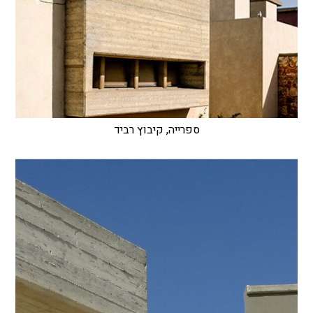
ספרייה, קיבוץ רביד