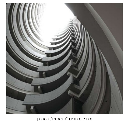
מגדל מגורים "הפאטיו", רמת גן