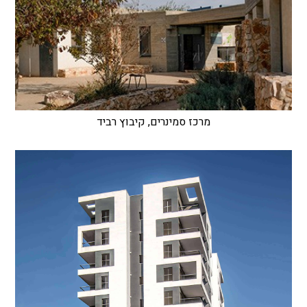
מרכז סמינרים, קיבוץ רביד