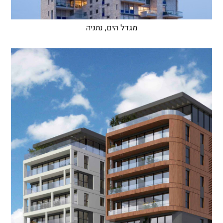
מגדל הים, נתניה