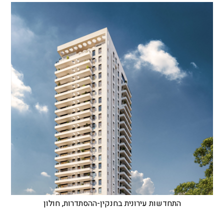
התחדשות עירונית בחנקין-ההסתדרות, חולון