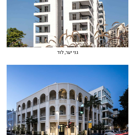
גני יער, לוד