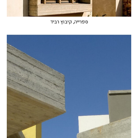
ספרייה, קיבוץ רביד