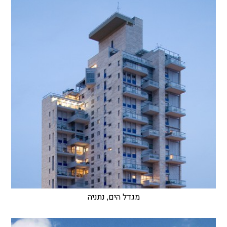
מגדל הים, נתניה