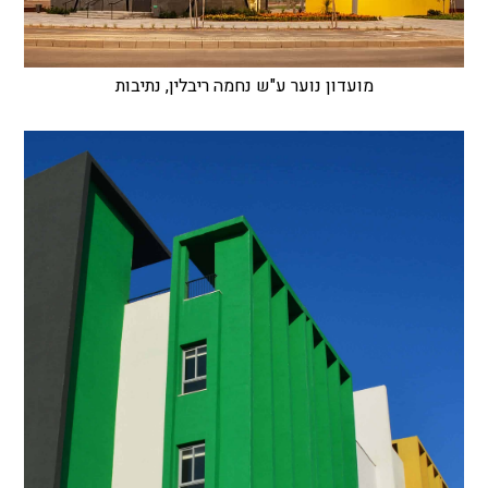
מועדון נוער ע"ש נחמה ריבלין, נתיבות