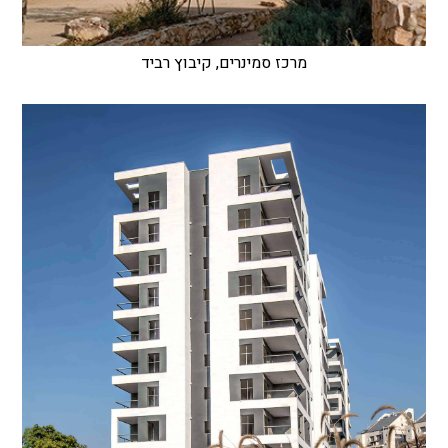
מרכז סמינרים, קיבוץ רביד