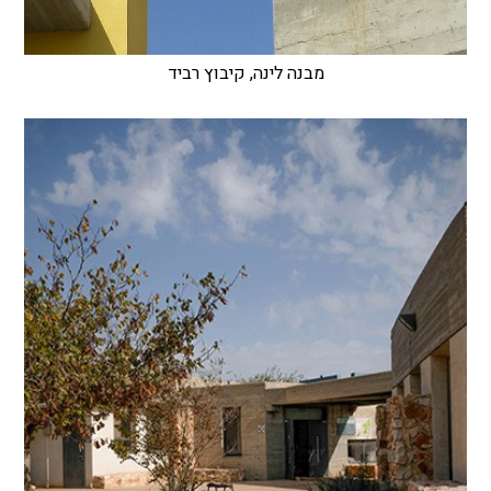
מבנה לינה, קיבוץ רביד