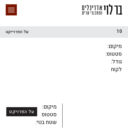
10
על הפרוייקט
חיפוש באתר
מיקום:
סטטוס:
גודל:
לקוח
הכל
התחדשות עירונית
מגדלים
מגורים
מסחר ומשרדים
ציבורי
קהילתי
תכנון עירוני
לפי מיקום
מיקום:
על הפרויקט
סטטוס:
שטח בנוי: