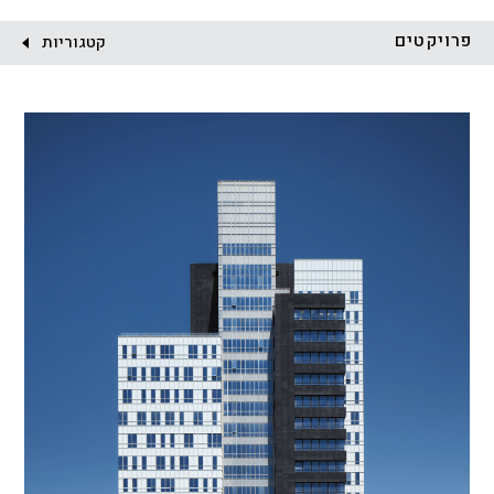
לקוח:
פרויקטים
קטגוריות
הכל
התחדשות עירונית
מגדלים
מגורים
מסחר ומשרדים
ציבורי