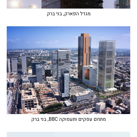
מגדל הפארק, בני ברק
מתחם עסקים ותעסוקה BBC, בני ברק