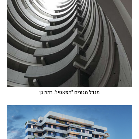
מגדל מגורים "הפאטיו", רמת גן