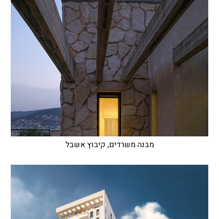
מבנה משרדים, קיבוץ אשבל