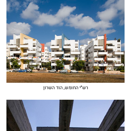
רש"י החומש, הוד השרון