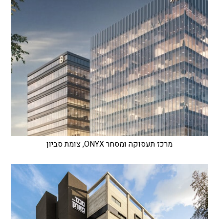
מרכז תעסוקה ומסחר ONYX, צומת סביון