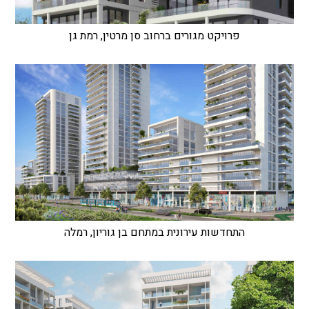
פרויקט מגורים ברחוב סן מרטין, רמת גן
התחדשות עירונית במתחם בן גוריון, רמלה