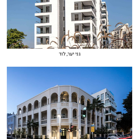
גני יער, לוד