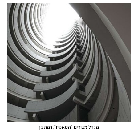
מגדל מגורים "הפאטיו", רמת גן