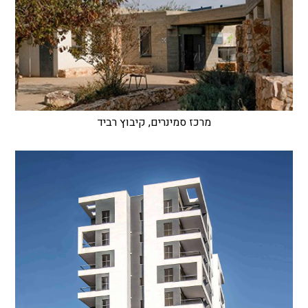
מרכז סמינרים, קיבוץ רביד