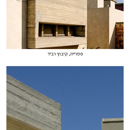
ספרייה, קיבוץ רביד