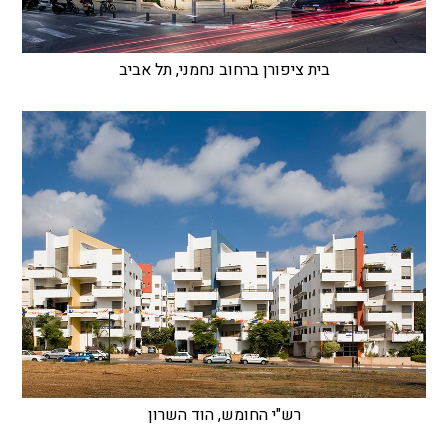
בית ציפורן ברחוב נחמני, תל אביב
רש"י החומש, הוד השרון