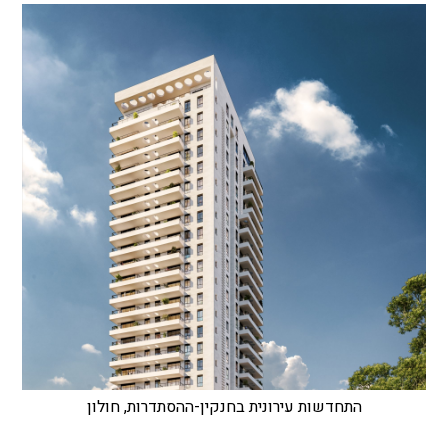
התחדשות עירונית בחנקין-ההסתדרות, חולון