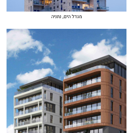
מגדל הים, נתניה