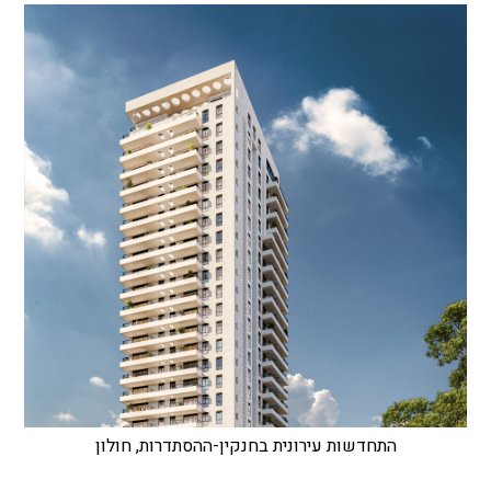
התחדשות עירונית בחנקין-ההסתדרות, חולון