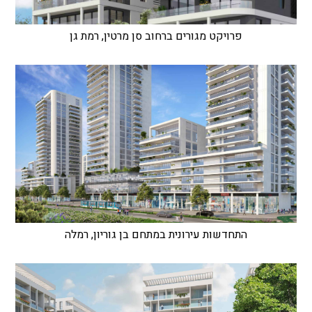
פרויקט מגורים ברחוב סן מרטין, רמת גן
התחדשות עירונית במתחם בן גוריון, רמלה