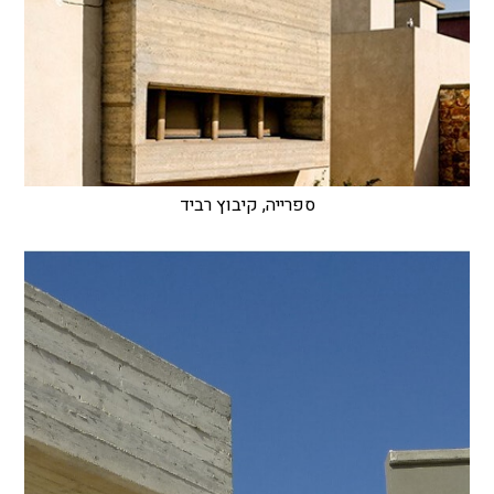
ספרייה, קיבוץ רביד