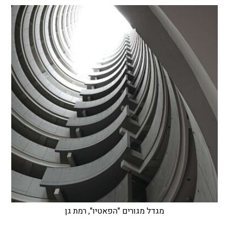
מגדל מגורים "הפאטיו", רמת גן