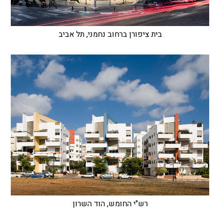
בית ציפורן ברחוב נחמני, תל אביב
רש"י החומש, הוד השרון