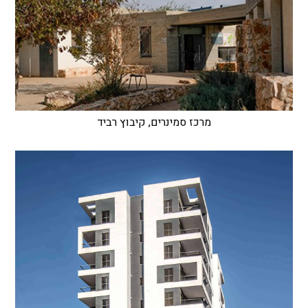
מרכז סמינרים, קיבוץ רביד