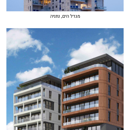
מגדל הים, נתניה