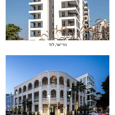
גני יער, לוד